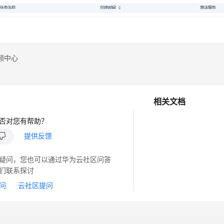
频中心
相关文档
否对您有帮助？
提供反馈
疑问，您也可以通过华为云社区问答
们联系探讨
问
云社区提问