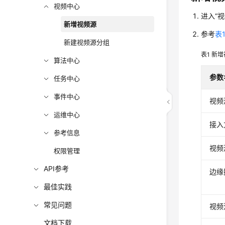
视频中心
进入“
新增视频源
参考
表
新建视频源分组
表1
新增
算法中心
参数
任务中心
事件中心
视频
运维中心
接入
参考信息
视频
权限管理
API参考
边缘
最佳实践
常见问题
视频
文档下载