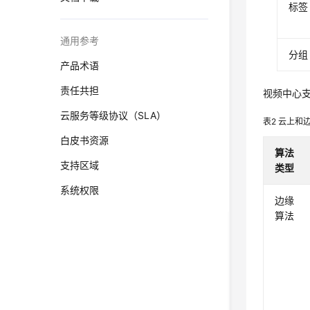
标签
通用参考
分组
产品术语
责任共担
视频中心
云服务等级协议（SLA）
表2
云上和
白皮书资源
算法
支持区域
类型
系统权限
边缘
算法