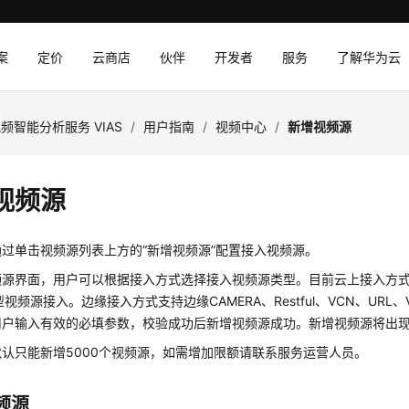
案
定价
云商店
伙伴
开发者
服务
了解华为云
频智能分析服务 VIAS
/
用户指南
/
视频中心
/
新增视频源
视频源
通过单击视频源列表上方的
“新增视频源”
配置接入视频源。
源界面，用户可以根据接入方式选择接入视频源类型。目前云上接入方式支
l类型视频源接入。边缘接入方式支持边缘CAMERA、Restful、VCN、URL、V
用户输入有效的必填参数，校验成功后新增视频源成功。新增视频源将出
认只能新增5000个视频源，如需增加限额请联系服务运营人员。
频源