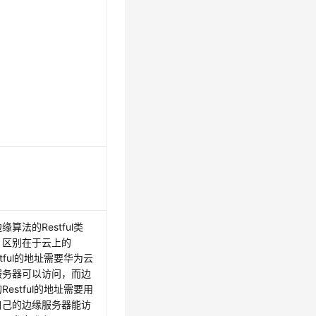
。
缘算法的Restful类
，区别在于云上的
stful的地址需要华为云
服务器可以访问，而边
Restful的地址需要用
自己的边缘服务器能访