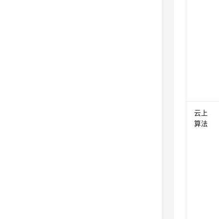
云上
算法