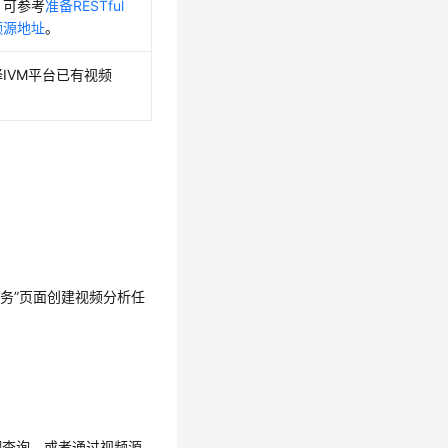
。可参考
准备RESTful
频源地址
。
择IVM平台已有视频
。
务”
页面创建视频分析任
糊查询，或者通过视频源