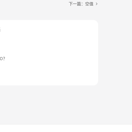
下一篇：空值
档
O？