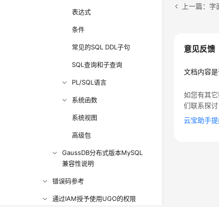
上一篇：字
表达式
条件
常见的SQL DDL子句
意见反馈
SQL查询和子查询
文档内容是
PL/SQL语言
如您有其它
系统函数
们联系探讨
系统视图
云宝助手提
高级包
GaussDB分布式版本MySQL
兼容性说明
错误码参考
通过IAM授予使用UGO的权限
对接云审计服务