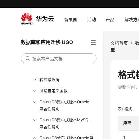
转换配置管理
SQL审核
智果园
活动
产品
解决方
数据源管理
语法转换指南
数据库和应用迁移 UGO
文档首页
/
数
GaussDB数据库准备
型
数据类型转换
语法转换说明
格式
转换错误码
更新时间
风险自定义函数
GaussDB集中式版本Oracle
兼容性说明
表1
格式
GaussDB集中式版本MySQL
序号
兼容性说明
1
GaussDB分布式版本Oracle兼