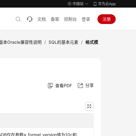
中国站
华为云App
文档
备案
控制台
登录
注册
式版本Oracle兼容性说明
/
SQL的基本元素
/
格式模
分享
查看PDF
sDB仅在参数a_format_version值为10c和