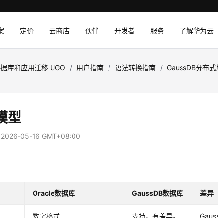
案
定价
云商店
伙伴
开发者
服务
了解华为云
据库和应用迁移 UGO
/
用户指南
/
语法转换指南
/
GaussDB分布
模型
：
2026-05-16 GMT+08:00
Oracle数据库
GaussDB数据库
差异
数字格式
支持，有差异。
Gaus