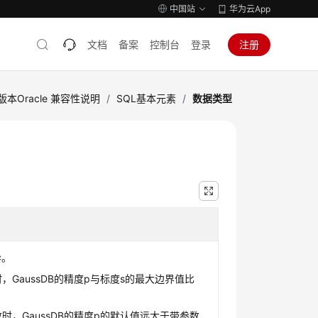
中国站
华为云App
文档
备案
控制台
登录
注册
版本Oracle 兼容性说明
/
SQL基本元素
/
数据类型
异。
时，GaussDB的精度p与标度s的最大边界值比
数时，GaussDB的精度p的默认值远大于带参数