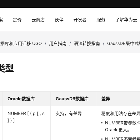
案
定价
云商店
伙伴
开发者
服务
了解华为云
据库和应用迁移 UGO
/
用户指南
/
语法转换指南
/
GaussDB集中式
类型
型
Oracle数据库
GaussDB数据库
差异
NUMBER [ ( p [ , s
支持，有差异
精度和用法存在差
] ) ]
NUMBER带参数
Oracle更大。
NUMBER不带参