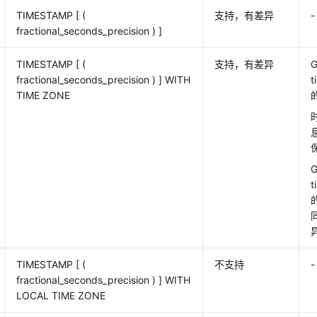
TIMESTAMP [ (
支持，有差异
-
fractional_seconds_precision ) ]
TIMESTAMP [ (
支持，有差异
G
fractional_seconds_precision ) ] WITH
t
TIME ZONE
TIMESTAMP [ (
不支持
-
fractional_seconds_precision ) ] WITH
LOCAL TIME ZONE