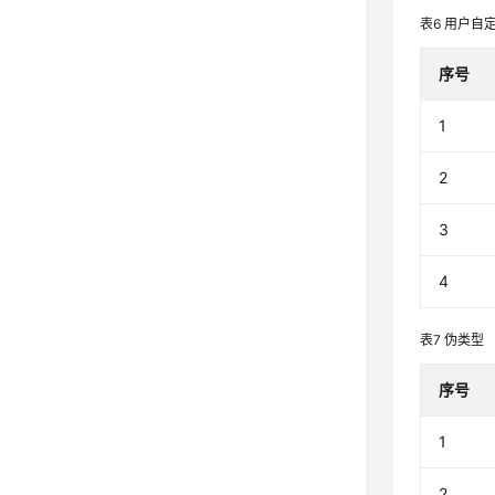
表6
用户自
序号
1
2
3
4
表7
伪类型
序号
1
2