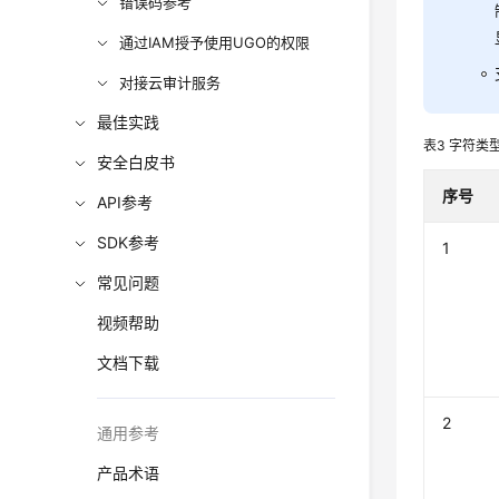
错误码参考
通过IAM授予使用UGO的权限
对接云审计服务
最佳实践
表3
字符类
安全白皮书
序号
API参考
SDK参考
1
常见问题
视频帮助
文档下载
2
通用参考
产品术语