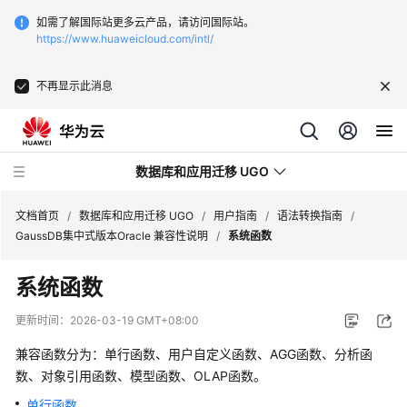
如需了解国际站更多云产品，请访问国际站。
https://www.huaweicloud.com/intl/
不再显示此消息
数据库和应用迁移 UGO
文档首页
/
数据库和应用迁移 UGO
/
用户指南
/
语法转换指南
/
GaussDB集中式版本Oracle 兼容性说明
/
系统函数
最
系统函数
新
动
更新时间：
2026-03-19 GMT+08:00
态
兼容函数分为：单行函数、用户自定义函数、AGG函数、分析函
产
数、对象引用函数、模型函数、OLAP函数。
品
单行函数