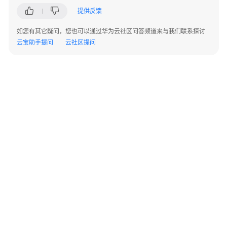
象
提供反馈
迁
移
如您有其它疑问，您也可以通过华为云社区问答频道来与我们联系探讨
云宝助手提问
云社区提问
SQL
语
句
转
换
转
换
配
置
管
理
©2026 Huaweicloud.com 版权所有
黔ICP备20004760号-14
苏B2-20130048号
SQL
A2.B1.B2-20070312
审
增值电信业务经营许可证：B1.B2-20200593 | 代理域名注册服务机构：新网、西数
电子营业执照
贵公网安备 52990002000093号
核