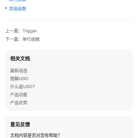
介
其他函数
绍
快
速
上一篇：Trigger
入
下一篇：单行函数
门
相关文档
用
户
最新动态
指
图解UGO
南
什么是UGO？
数
产品功能
据
产品优势
库
评
估
意见反馈
对
文档内容是否对您有帮助？