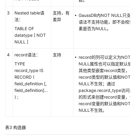
数
3
Nested table语
支持，有
GaussDB内NOT NULL只支持
据
法：
差异
语法不支持功能，即不会校验
源
TABLE OF
素是否为NULL。
管
datatype [ NOT
理
NULL ]
语
4
record语法：
支持
法
record的列可以定义为NOT
转
TYPE
NULL属性也可以指定默认值
换
record_type IS
其他类型嵌套record类型，
指
RECORD (
record类型的默认值和NOT
南
field_definition [,
NULL不生效；通过
field_definition]...
package.record_type访问
) ;
GaussDB
的形式来创建record变量，该
数
record变量的默认值和NOT
据
NULL不生效。
库
准
表3
构造器
备