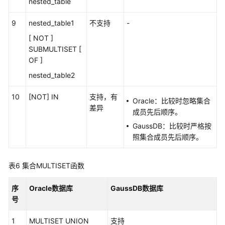
件
nested_table
9
nested_table1
不支持
-
常
用
[ NOT ]
的
SUBMULTISET [
SQL
OF ]
DDL
nested_table2
子
句
10
[NOT] IN
支持，有
Oracle：比较时忽略集合
差异
成员先后顺序。
SQL
查
GaussDB：比较时严格按
询
照集合成员先后顺序。
和
子
表6
集合MULTISET函数
查
询
序
Oracle数据库
GaussDB数据库
号
PL/SQL
语
1
MULTISET UNION
支持
言