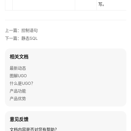
写。
明
GaussDB
分
上一篇：控制语句
布
下一篇：静态SQL
式
版
本
相关文档
Oracle
兼
最新动态
容
图解UGO
性
什么是UGO？
说
明
产品功能
产品优势
GaussDB
分
布
意见反馈
式
版
文档内容是否对您有帮助？