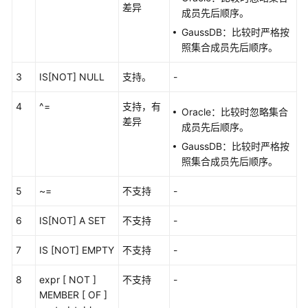
差异
成员先后顺序。
SQL
GaussDB：比较时严格按
基
照集合成员先后顺序。
本
3
IS[NOT] NULL
元
支持。
-
素
4
^=
支持，有
Oracle：比较时忽略集合
差异
伪
成员先后顺序。
列
GaussDB：比较时严格按
照集合成员先后顺序。
操
作
5
~=
不支持
-
符
6
IS[NOT] A SET
不支持
-
表
达
7
IS [NOT] EMPTY
不支持
-
式
8
expr [ NOT ]
不支持
-
条
MEMBER [ OF ]