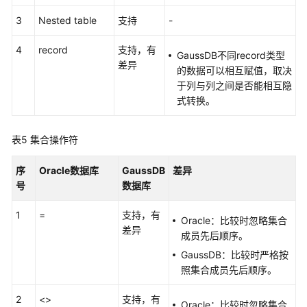
风
3
Nested table
支持
-
险
自
4
record
支持，有
GaussDB不同record类型
定
差异
的数据可以相互赋值，取决
义
于列与列之间是否能相互隐
函
式转换。
数
表5
集合操作符
GaussDB
集
序
Oracle数据库
GaussDB
差异
中
号
数据库
式
版
1
=
支持，有
本
Oracle：比较时忽略集合
差异
Oracle
成员先后顺序。
兼
GaussDB：比较时严格按
容
照集合成员先后顺序。
性
说
2
<>
支持，有
Oracle：比较时忽略集合
明