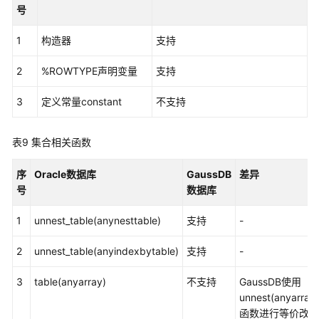
号
系
统
1
构造器
支持
视
图
2
%ROWTYPE声明变量
支持
高
3
定义常量constant
不支持
级
包
表9
集合相关函数
GaussDB
序
Oracle数据库
GaussDB
差异
集
号
数据库
中
式
1
unnest_table(anynesttable)
支持
-
版
本
2
unnest_table(anyindexbytable)
支持
-
MySQL
兼
3
table(anyarray)
不支持
GaussDB使用
容
unnest(anyarray)
性
函数进行等价改
说