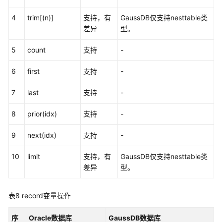
集
4
trim[(n)]
支持，有
GaussDB仅支持nesttable类
合
差异
型。
和
Record
5
count
支持
-
静
6
first
支持
-
态
SQL
7
last
支持
-
动
8
prior(idx)
支持
-
态
SQL
9
next(idx)
支持
-
Trigger
10
limit
支持，有
GaussDB仅支持nesttable类
差异
型。
系
统
表8
record变量操作
函
数
序
Oracle数据库
GaussDB数据库