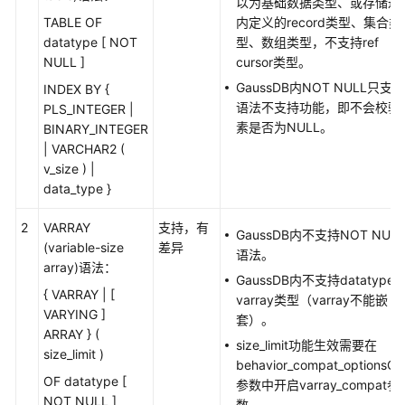
以为基础数据类型、或存储过
象
TABLE OF
内定义的record类型、集合类
迁
datatype [ NOT
型、数组类型，不支持ref
移
NULL ]
cursor类型。
GaussDB内NOT NULL只支持
INDEX BY {
SQL
语法不支持功能，即不会校验
PLS_INTEGER |
语
素是否为NULL。
BINARY_INTEGER
句
| VARCHAR2 (
转
v_size ) |
换
data_type }
转
2
VARRAY
支持，有
换
GaussDB内不支持NOT NULL
(variable-size
差异
配
语法。
array)语法：
置
GaussDB内不支持datatype
管
{ VARRAY | [
varray类型（varray不能嵌
理
VARYING ]
套）。
ARRAY } (
size_limit功能生效需要在
SQL
size_limit )
behavior_compat_optionsG
审
OF datatype [
参数中开启varray_compat参
核
NOT NULL ]
数。