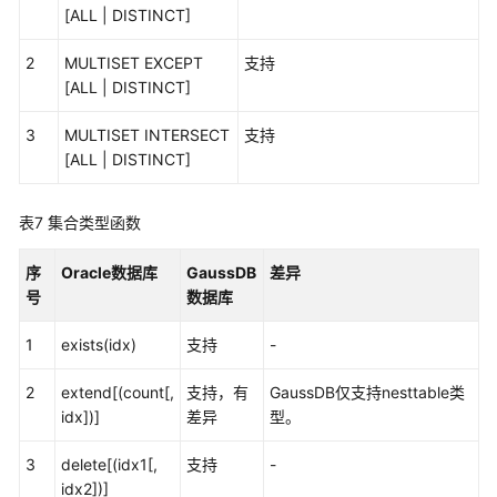
[ALL | DISTINCT]
PL/SQL
2
MULTISET EXCEPT
支持
基
[ALL | DISTINCT]
本
语
3
MULTISET INTERSECT
支持
法
[ALL | DISTINCT]
数
表7
集合类型函数
据
类
序
Oracle数据库
型
GaussDB
差异
号
兼
数据库
容
1
exists(idx)
支持
-
性
2
extend[(count[,
支持，有
GaussDB仅支持nesttable类
控
idx])]
差异
型。
制
语
3
delete[(idx1[,
支持
-
句
idx2])]