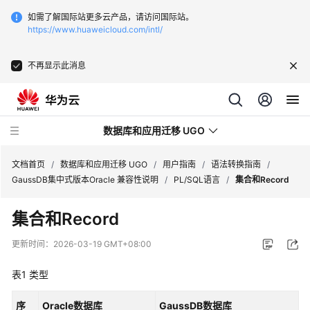
如需了解国际站更多云产品，请访问国际站。
https://www.huaweicloud.com/intl/
不再显示此消息
数据库和应用迁移 UGO
文档首页
/
数据库和应用迁移 UGO
/
用户指南
/
语法转换指南
/
GaussDB集中式版本Oracle 兼容性说明
/
PL/SQL语言
/
集合和Record
最
集合和Record
新
动
更新时间：
2026-03-19 GMT+08:00
态
表1
类型
产
品
序
Oracle数据库
GaussDB数据库