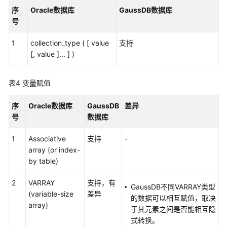
序
Oracle数据库
GaussDB数据库
数
号
据
类
1
collection_type ( [ value
支持
型
[, value ]... ] )
转
换
表4
变量赋值
语
法
序
Oracle数据库
GaussDB
差异
转
号
数据库
换
1
Associative
说
支持
-
array (or index-
明
by table)
转
2
VARRAY
支持，有
换
GaussDB不同VARRAY类型
(variable-size
差异
错
的数据可以相互赋值，取决
array)
误
于其元素之间是否能相互隐
码
式转换。