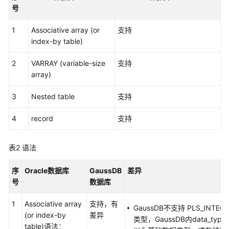
介
号
绍
1
Associative array (or
支持
快
index-by table)
速
入
2
VARRAY (variable-size
支持
门
array)
3
用
Nested table
支持
户
4
record
支持
指
南
表2
语法
数
据
序
Oracle数据库
GaussDB
差异
库
号
数据库
评
估
1
Associative array
支持，有
GaussDB不支持 PLS_INTEG
(or index-by
差异
类型，GaussDB内data_type
对
table)语法：