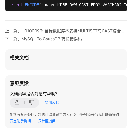
语
select
ENCODE
(
rawsend(DBE_RAW.CAST_FROM_VARCHAR2_TO_
句
转
换
上一篇：U0100092: 目标数据库不支持MULTISET与CAST结合使用
转
下一篇：MySQL To GaussDB 转换错误码
换
配
置
相关文档
管
理
SQL
意见反馈
审
核
文档内容是否对您有帮助？
提供反馈
数
据
如您有其它疑问，您也可以通过华为云社区问答频道来与我们联系探讨
源
云宝助手提问
云社区提问
管
理