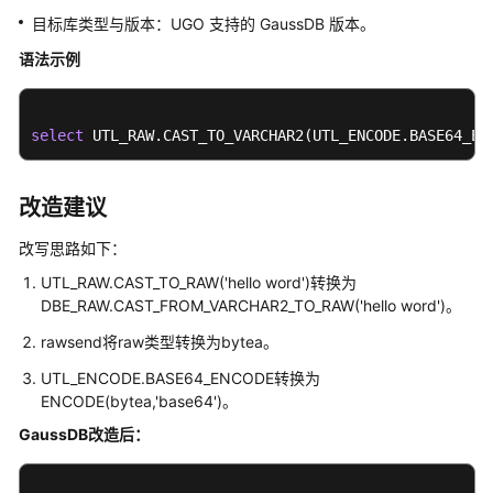
入
目标库类型与版本：UGO 支持的 GaussDB 版本。
门
语法示例
用
户
指
select
 UTL_RAW.CAST_TO_VARCHAR2(UTL_ENCODE.BASE64_EN
南
数
改造建议
据
改写思路如下：
库
评
UTL_RAW.CAST_TO_RAW('hello word')转换为
估
DBE_RAW.CAST_FROM_VARCHAR2_TO_RAW('hello word')。
rawsend将raw类型转换为bytea。
对
象
UTL_ENCODE.BASE64_ENCODE转换为
迁
ENCODE(bytea,'base64')。
移
GaussDB改造后：
SQL