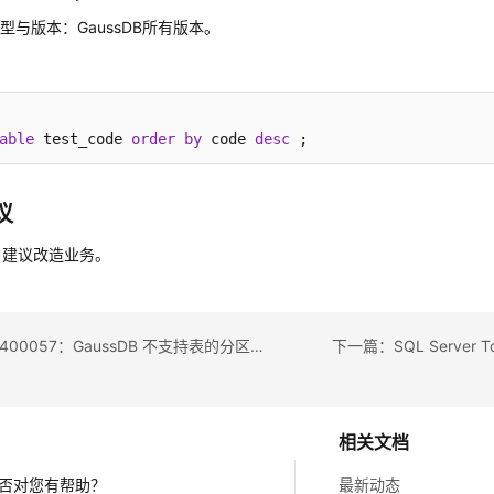
型与版本：GaussDB所有版本。
able
 test_code 
order
by
 code 
desc
 ;
议
，建议改造业务。
上一篇：U0400057：GaussDB 不支持表的分区键中使用函数
下一篇：SQL Server T
相关文档
否对您有帮助？
最新动态