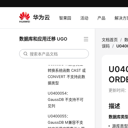
SELECT FOR
SHARE、LOCK IN
智果园
活动
产品
解决方
SHARE MODE 与聚合
函数或窗口函数一起使
用
数据库和应用迁移 UGO
文档首页
/
数
U0400052：使用了保
误码
/
U040
留关键字作为标识符
U0400053：
GaussDB M兼容类型
U04
转换系统函数 CAST 或
CONVERT 不支持此数
ORD
据类型
更新时间
U0400054：
GaussDB 不支持不可
描述
见列
U0400055：
数据库类
GaussDB M兼容不支
源库类型与