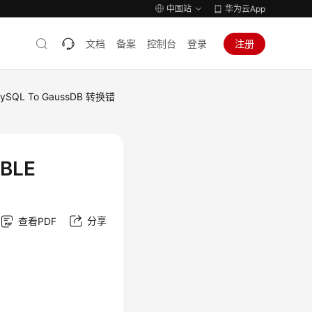
中国站
华为云App
文档
备案
控制台
登录
注册
ySQL To GaussDB 转换错
BLE
分享
查看PDF