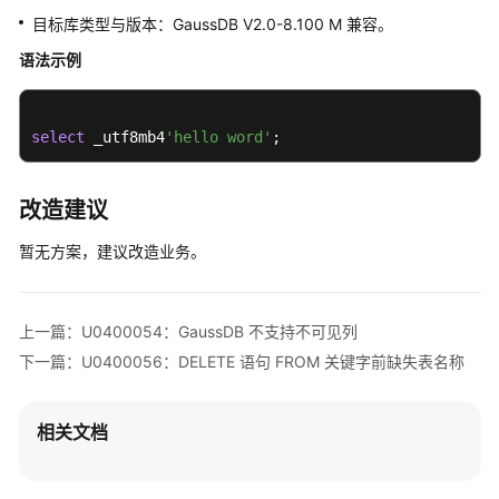
入
目标库类型与版本：GaussDB V2.0-8.100 M 兼容。
门
语法示例
用
户
指
select
 _utf8mb4
'hello word'
;
南
数
改造建议
据
暂无方案，建议改造业务。
库
评
估
上一篇：U0400054：GaussDB 不支持不可见列
对
下一篇：U0400056：DELETE 语句 FROM 关键字前缺失表名称
象
迁
移
相关文档
SQL