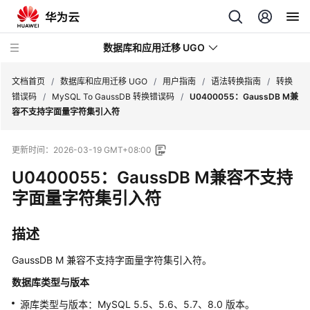
数据库和应用迁移 UGO
文档首页
/
数据库和应用迁移 UGO
/
用户指南
/
语法转换指南
/
转换
错误码
/
MySQL To GaussDB 转换错误码
/
U0400055：GaussDB M兼
容不支持字面量字符集引入符
最
新
更新时间：
2026-03-19 GMT+08:00
动
态
U0400055：GaussDB M兼容不支持
字面量字符集引入符
产
品
描述
介
绍
GaussDB M 兼容不支持字面量字符集引入符。
快
数据库类型与版本
速
源库类型与版本：MySQL 5.5、5.6、5.7、8.0 版本。