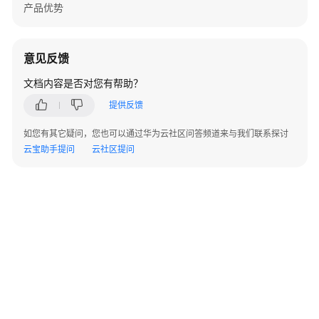
产品优势
数
据
源
意见反馈
管
文档内容是否对您有帮助？
理
提供反馈
语
法
如您有其它疑问，您也可以通过华为云社区问答频道来与我们联系探讨
转
云宝助手提问
云社区提问
换
指
南
GaussDB
数
据
库
©2026 Huaweicloud.com 版权所有
黔ICP备20004760号-14
苏B2-20130048号
A2.B1.B2-20070312
准
增值电信业务经营许可证：B1.B2-20200593 | 代理域名注册服务机构：新网、西数
备
电子营业执照
贵公网安备 52990002000093号