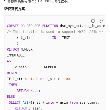
目标库类型与版本：GaussDB 所有版本。
介
绍
转换替代方案：
快
速
CREATE
OR
 REPLACE 
FUNCTION
入
/* This function is used to support MYSQL ASIN */
门
     ( i_str           
IN
   TEXT

用
RETURN
 NUMBER 

户
指
AS
南
BEGIN
数
IF i_str 
<
-1.00
or
 i_str 
>
1.00
据
THEN
库
评
RETURN
NULL
估
ELSE
SELECT
ASIN
(i_str) 
into
 v_asin 
from
 sys_dummy;

对
RETURN