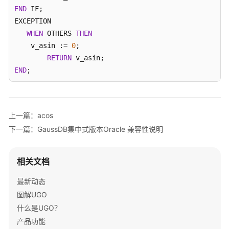
象
END
 IF;

迁
EXCEPTION

移
WHEN
 OTHERS 
THEN
    v_asin :
=
0
;

SQL
RETURN
语
END
;
句
转
换
上一篇：acos
转
下一篇：GaussDB集中式版本Oracle 兼容性说明
换
配
置
相关文档
管
理
最新动态
图解UGO
SQL
什么是UGO？
审
产品功能
核