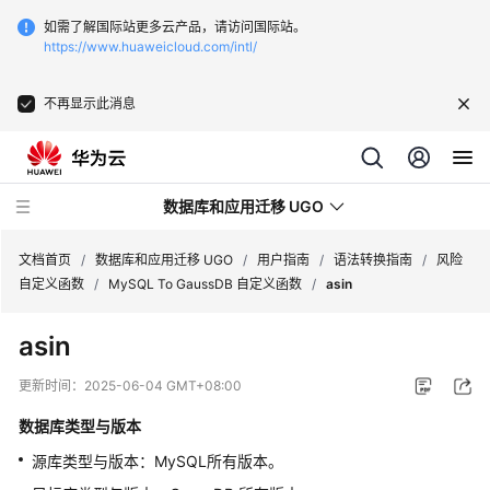
如需了解国际站更多云产品，请访问国际站。
https://www.huaweicloud.com/intl/
不再显示此消息
数据库和应用迁移 UGO
文档首页
/
数据库和应用迁移 UGO
/
用户指南
/
语法转换指南
/
风险
自定义函数
/
MySQL To GaussDB 自定义函数
/
asin
最
asin
新
动
更新时间：
2025-06-04 GMT+08:00
态
数据库类型与版本
产
源库类型与版本：MySQL所有版本。
品