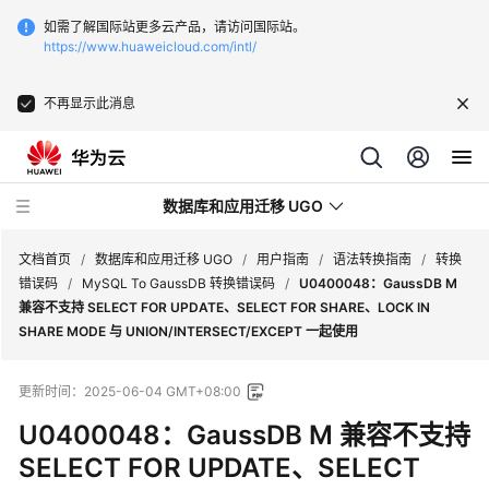
如需了解国际站更多云产品，请访问国际站。
https://www.huaweicloud.com/intl/
不再显示此消息
数据库和应用迁移 UGO
文档首页
/
数据库和应用迁移 UGO
/
用户指南
/
语法转换指南
/
转换
错误码
/
MySQL To GaussDB 转换错误码
/
U0400048：GaussDB M
兼容不支持 SELECT FOR UPDATE、SELECT FOR SHARE、LOCK IN
最
SHARE MODE 与 UNION/INTERSECT/EXCEPT 一起使用
新
动
更新时间：
2025-06-04 GMT+08:00
态
U0400048：GaussDB M 兼容不支持
产
SELECT FOR UPDATE、SELECT
品