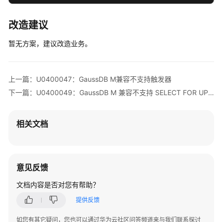
象
迁
改造建议
移
暂无方案，建议改造业务。
SQL
语
句
上一篇：U0400047：GaussDB M兼容不支持触发器
转
下一篇：U0400049：GaussDB M 兼容不支持 SELECT FOR UPDATE、SELECT FOR SHARE、LOCK IN SHARE MODE 与 DISTINCT 一起使用
换
转
相关文档
换
配
置
管
意见反馈
理
文档内容是否对您有帮助？
SQL
提供反馈
审
核
如您有其它疑问，您也可以通过华为云社区问答频道来与我们联系探讨