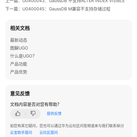
上一篇：U0400043：GaussDB 不支持ALTER INDEX VISIBLE
语
句
下一篇：U0400045：GaussDB M兼容不支持存储过程
转
换
相关文档
转
最新动态
换
图解UGO
配
置
什么是UGO？
管
产品功能
理
产品优势
SQL
审
意见反馈
核
文档内容是否对您有帮助？
数
提供反馈
据
源
如您有其它疑问，您也可以通过华为云社区问答频道来与我们联系探讨
管
云宝助手提问
云社区提问
理