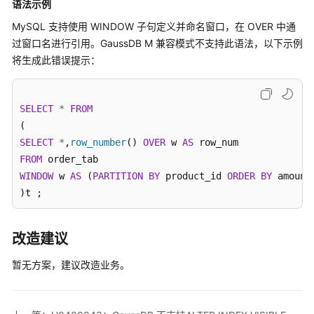
入
语法示例
门
MySQL 支持使用 WINDOW 子句定义并命名窗口，在 OVER 中通
过窗口名进行引用。GaussDB M 兼容模式不支持此语法，以下示例
用
将生成此错误提示：
户
指
南
SELECT
*
FROM
数
SELECT
据
*
,
row_number
() 
OVER
 w 
AS
库
FROM
评
WINDOW
 w 
AS
 (
PARTITION
BY
 product_id 
ORDER
BY
 amount
估
)t ;
对
改造建议
象
迁
暂无方案，建议改造业务。
移
SQL