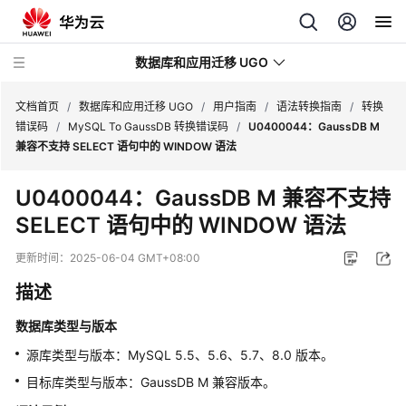
数据库和应用迁移 UGO
文档首页
/
数据库和应用迁移 UGO
/
用户指南
/
语法转换指南
/
转换
错误码
/
MySQL To GaussDB 转换错误码
/
U0400044：GaussDB M
兼容不支持 SELECT 语句中的 WINDOW 语法
最
新
U0400044：GaussDB M 兼容不支持
动
SELECT 语句中的 WINDOW 语法
态
更新时间：
2025-06-04 GMT+08:00
产
品
描述
介
绍
数据库类型与版本
源库类型与版本：MySQL 5.5、5.6、5.7、8.0 版本。
快
目标库类型与版本：GaussDB M 兼容版本。
速