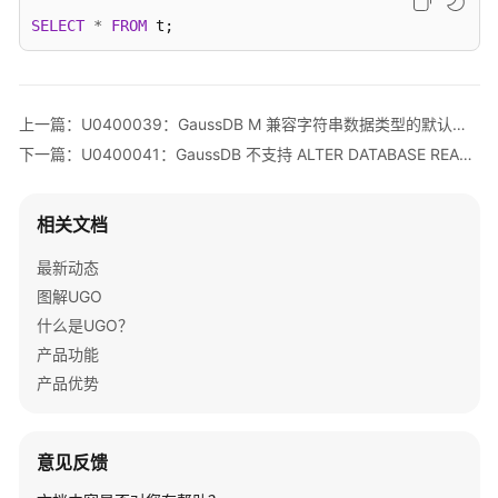
象
SELECT
*
FROM
 t;
迁
移
SQL
上一篇：U0400039：GaussDB M 兼容字符串数据类型的默认值定义不支持特殊字符“\0”（0x00）
语
下一篇：U0400041：GaussDB 不支持 ALTER DATABASE READ ONLY
句
转
换
相关文档
转
最新动态
换
图解UGO
配
什么是UGO？
置
产品功能
管
理
产品优势
SQL
审
意见反馈
核