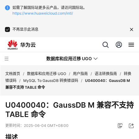
如需了解国际站更多云产品，请访问国际站。
https://www.huaweicloud.com/intl/
不再显示此消息
数据库和应用迁移 UGO
文档首页
/
数据库和应用迁移 UGO
/
用户指南
/
语法转换指南
/
转换
错误码
/
MySQL To GaussDB 转换错误码
/
U0400040：GaussDB M
兼容不支持 TABLE 命令
最
新
U0400040：GaussDB M 兼容不支持
动
TABLE 命令
态
更新时间：
2025-06-04 GMT+08:00
产
品
描述