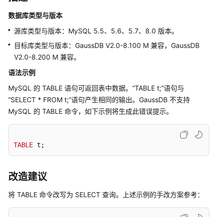
介
绍
数据库类型与版本
源库类型与版本：MySQL 5.5、5.6、5.7、8.0 版本。
快
目标库类型与版本：GaussDB V2.0-8.100 M 兼容，GaussDB
速
V2.0-8.200 M 兼容。
入
门
语法示例
MySQL 的 TABLE 语句可返回表中数据。“TABLE t;”语句与
用
“SELECT * FROM t;”语句产生相同的输出。GaussDB 不支持
户
MySQL 的 TABLE 命令，如下示例将生成此错误提示。
指
南
TABLE
 t;
数
据
库
改造建议
评
估
将 TABLE 命令改写为 SELECT 查询。上述示例的手改方案参考：
对