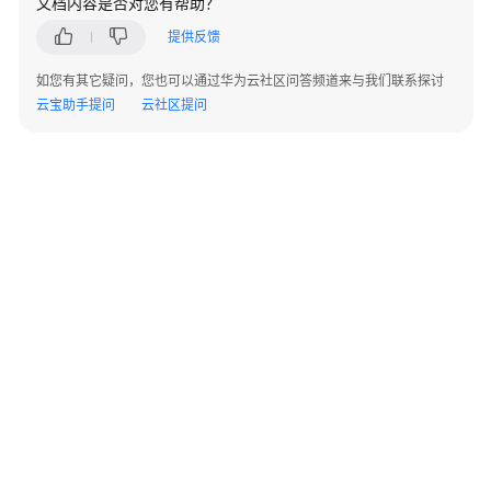
文档内容是否对您有帮助？
数
提供反馈
据
如您有其它疑问，您也可以通过华为云社区问答频道来与我们联系探讨
源
云宝助手提问
云社区提问
管
理
语
法
转
换
指
南
GaussDB
数
据
库
©2026 Huaweicloud.com 版权所有
黔ICP备20004760号-14
苏B2-20130048号
准
A2.B1.B2-20070312
增值电信业务经营许可证：B1.B2-20200593 | 代理域名注册服务机构：新网、西数
备
电子营业执照
贵公网安备 52990002000093号