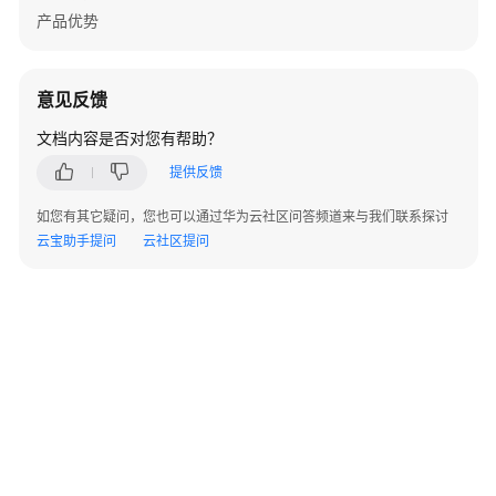
产品优势
数
据
源
意见反馈
管
理
文档内容是否对您有帮助？
提供反馈
语
法
如您有其它疑问，您也可以通过华为云社区问答频道来与我们联系探讨
转
云宝助手提问
云社区提问
换
指
南
GaussDB
数
据
库
准
备