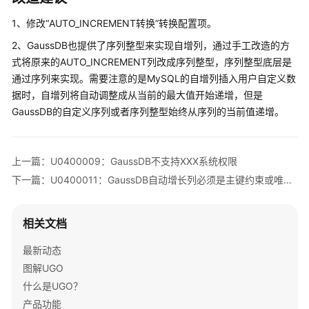
象
迁
1、修改“AUTO_INCREMENT转换”转换配置项。
移
2、GaussDB也提供了序列整型来实现自增列，通过手工改造的方
式将原来的AUTO_INCREMENT列改成序列整型，序列整型底层是
SQL
通过序列来实现。需要注意的是MySQL的自增列插入用户自定义数
语
据时，自增列将自动调整成从当前的最大值开始递增，但是
句
GaussDB的自定义序列或者序列整型始终从序列的当前值递增。
转
换
上一篇：U0400009：GaussDB不支持XXX系统权限
转
换
下一篇：U0400011：GaussDB自动增长列必须是主键约束或唯一约束的第一个字段
配
置
管
相关文档
理
最新动态
图解UGO
SQL
审
什么是UGO？
核
产品功能