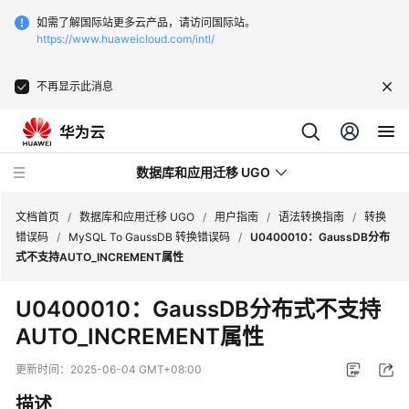
如需了解国际站更多云产品，请访问国际站。
https://www.huaweicloud.com/intl/
不再显示此消息
数据库和应用迁移 UGO
文档首页
/
数据库和应用迁移 UGO
/
用户指南
/
语法转换指南
/
转换
错误码
/
MySQL To GaussDB 转换错误码
/
U0400010：GaussDB分布
式不支持AUTO_INCREMENT属性
最
新
U0400010：GaussDB分布式不支持
动
AUTO_INCREMENT属性
态
更新时间：
2025-06-04 GMT+08:00
产
品
描述