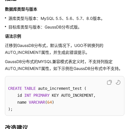
介
绍
数据库类型与版本
源库类型与版本：MySQL 5.5、5.6、5.7、8.0版本。
快
目标库类型与版本：GaussDB分布式版。
速
入
语法示例
门
迁移到GaussDB分布式，默认情况下，UGO不转换列的
AUTO_INCREMENT属性，并生成此错误提示。
用
户
GaussDB分布式的MYSQL兼容模式表定义时，不支持列指定
指
AUTO_INCREMENT属性，如下示例在GaussDB分布式中不支持。
南
数
CREATE
TABLE
 auto_increment_test (

据
    id 
INT
PRIMARY
 KEY AUTO_INCREMENT,

库
    name 
VARCHAR
(
64
)

评
);
估
对
改造建议