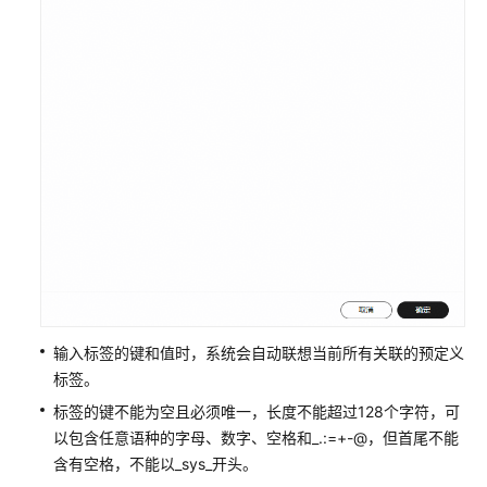
评
估
恢
复
项
目
差
异
化
分
析
与
报
输入标签的键和值时，系统会自动联想当前所有关联的预定义
告
标签。
标签的键不能为空且必须唯一，长度不能超过128个字符，可
标
以包含任意语种的字母、数字、空格和_.:=+-@，但首尾不能
签
含有空格，不能以_sys_开头。