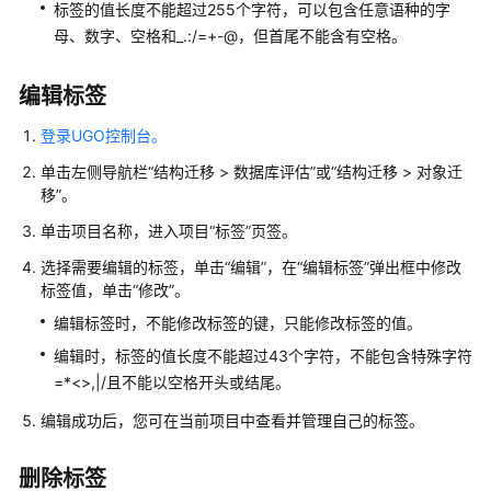
删
标签的值长度不能超过255个字符，可以包含任意语种的字
除
母、数字、空格和_.:/=+-@，但首尾不能含有空格。
评
估
编辑标签
项
目
登录UGO控制台。
单击左侧导航栏
“
结构迁移 > 数据库评估
”
或
“
结构迁移 > 对象迁
对
移
”
。
象
迁
单击项目名称，进入项目
“标签”
页签。
移
选择需要编辑的标签，单击
“编辑”
，在
“编辑标签”
弹出框中修改
标签值，单击
“修改”
。
SQL
编辑标签时，不能修改标签的键，只能修改标签的值。
语
句
编辑时，标签的值长度不能超过43个字符，不能包含特殊字符
转
=*<>,|/且不能以空格开头或结尾。
换
编辑成功后，您可在当前项目中查看并管理自己的标签。
转
换
删除标签