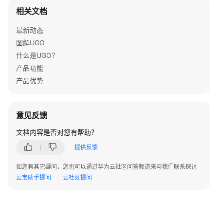
南
相关文档
错
最新动态
误
图解UGO
码
什么是UGO？
参
考
产品功能
产品优势
通
过
IAM
意见反馈
授
文档内容是否对您有帮助？
予
使
提供反馈
用
UGO
如您有其它疑问，您也可以通过华为云社区问答频道来与我们联系探讨
的
云宝助手提问
云社区提问
权
限