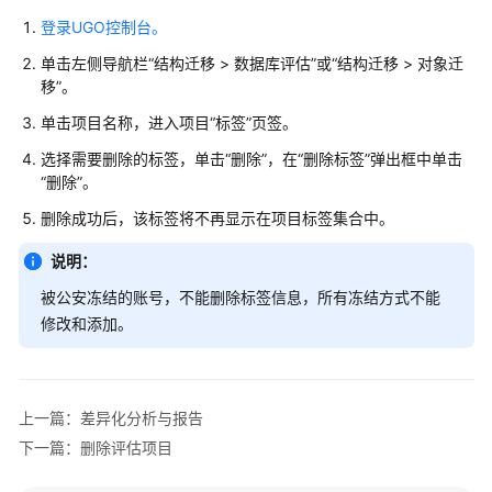
配
登录UGO控制台。
置
管
单击左侧导航栏
“
结构迁移 > 数据库评估
”
或
“
结构迁移 > 对象迁
理
移
”
。
单击项目名称，进入项目
“标签”
页签。
SQL
审
选择需要删除的标签，单击
“删除”
，在
“删除标签”
弹出框中单击
核
“删除”
。
删除成功后，该标签将不再显示在项目标签集合中。
数
据
说明：
源
被公安冻结的账号，不能删除标签信息，所有冻结方式不能
管
修改和添加。
理
语
法
上一篇：差异化分析与报告
转
下一篇：删除评估项目
换
指