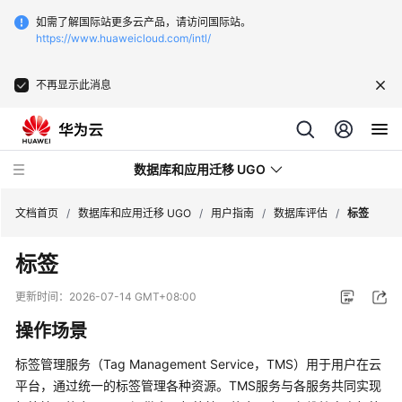
如需了解国际站更多云产品，请访问国际站。
https://www.huaweicloud.com/intl/
不再显示此消息
数据库和应用迁移 UGO
文档首页
/
数据库和应用迁移 UGO
/
用户指南
/
数据库评估
/
标签
标签
最
新
更新时间：
2026-07-14 GMT+08:00
动
操作场景
态
标签管理服务（Tag Management Service，TMS）用于用户在云
产
平台，通过统一的标签管理各种资源。TMS服务与各服务共同实现
品