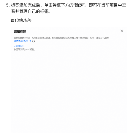
看
标签添加完成后，单击弹框下方的
“确定”
。即可在当前项目中查
数
看并管理自己的标签。
据
图1
添加标签
采
集
日
志
重
新
采
集
重
新
评
估
增
量