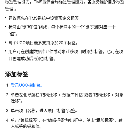
标签管理能力，TMS提供全局标签管理能力，各服务维护自身标签
介
管理 。
绍
建议您先在TMS系统中设置预定义标签。
快
标签由“键”和“值”组成，每个标签中的一个“键”只能对应一个
速
“值”。
入
门
每个UGO项目最多支持添加20个标签。
用户可在创建数据库评估或对象迁移项目时添加标签，也可在项
用
目创建成功后再添加标签。
户
指
添加标签
南
登录UGO控制台。
数
单击左侧导航栏
据
“
结构迁移 > 数据库评估
”
或者
“
结构迁移 > 对象
迁移
”
。
库
评
单击项目名称，进入项目
“标签”
页签。
估
单击
“编辑标签”
，在
“编辑标签”
弹出框中，单击
“添加标签”
，输
入标签的键和值。
查