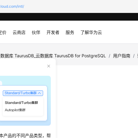
loud.com/intl/
定价
云商店
伙伴
开发者
服务
了解华为云
数据库 TaurusDB_云数据库 TaurusDB for PostgreSQL
/
用户指南
/
备份
：
2025-11-11 GMT+08:00
理
型
述
本产品的不同产品类型，帮