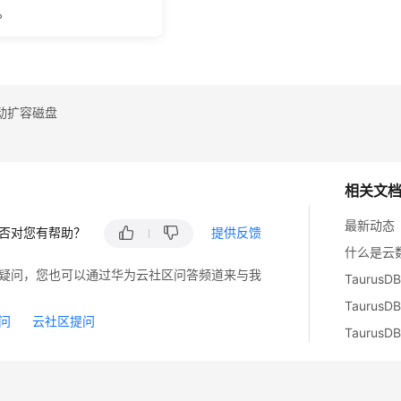
例级备份
。
份
动扩容磁盘
相关文
最新动态
否对您有帮助？
提供反馈
什么是云数据库
疑问，您也可以通过华为云社区问答频道来与我
TaurusD
TaurusD
问
云社区提问
TaurusD