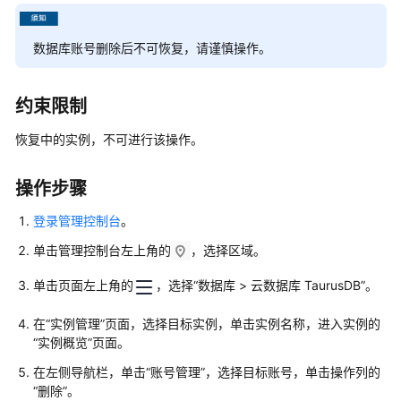
产
品
数据库账号删除后不可恢复，请谨慎操作。
介
绍
约束限制
快
速
恢复中的实例，不可进行该操作。
入
门
操作步骤
内
登录管理控制台
。
核
单击管理控制台左上角的
，选择区域。
介
绍
单击页面左上角的
，选择“数据库 > 云数据库 TaurusDB”。
用
在
“实例管理”
页面，选择目标实例，单击实例名称，进入实例的
户
“实例概览”
页面。
指
在左侧导航栏，单击
“账号管理”
，选择目标账号，单击操作列的
南
“删除”
。