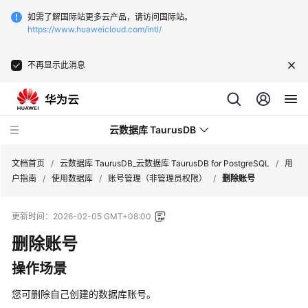
如需了解国际站更多云产品，请访问国际站。
https://www.huaweicloud.com/intl/
不再显示此消息
云数据库 TaurusDB
文档首页
/
云数据库 TaurusDB_云数据库 TaurusDB for PostgreSQL
/
用
户指南
/
使用数据库
/
账号管理（非管理员权限）
/
删除账号
更新时间：
2026-02-05 GMT+08:00
删除账号
最
新
操作场景
动
态
您可删除自己创建的数据库账号。