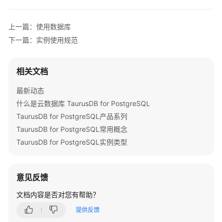
产
品
上一篇：使用数据库
介
下一篇：实例使用规范
绍
快
相关文档
速
入
最新动态
门
什么是云数据库 TaurusDB for PostgreSQL
TaurusDB for PostgreSQL产品系列
内
TaurusDB for PostgreSQL常用概念
核
介
TaurusDB for PostgreSQL实例类型
绍
用
意见反馈
户
文档内容是否对您有帮助？
指
南
提供反馈