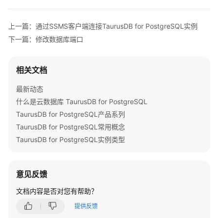
产
品
上一篇：通过SSMS客户端连接TaurusDB for PostgreSQL实例
介
下一篇：修改数据库端口
绍
快
相关文档
速
入
最新动态
门
什么是云数据库 TaurusDB for PostgreSQL
TaurusDB for PostgreSQL产品系列
内
TaurusDB for PostgreSQL常用概念
核
介
TaurusDB for PostgreSQL实例类型
绍
用
意见反馈
户
文档内容是否对您有帮助？
指
南
提供反馈