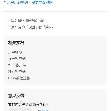
指
用户忘记密码，需要重置密码
南
最
上一篇：ERP用户指南(新)
新
下一篇：用户首次登录修改密码
动
态
相关文档
企
用户模型
业
管
标准客户端
理
WEB客户端
员
移动客户端
指
DTW数据迁移
南
（即
将
意见反馈
下
线）
文档内容是否对您有帮助？