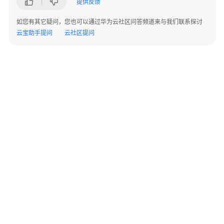
提供反馈
ERP
用
如您有其它疑问，您也可以通过华为云社区问答频道来与我们联系探讨
户
云宝助手提问
云社区提问
指
南
（即
将
下
线）
企
业
管
理
员
指
南
©2026 Huaweicloud.com 版权所有
黔ICP备20004760号-14
苏B2-20130048号
A2.B1.B2-20070312
(新）
增值电信业务经营许可证：B1.B2-20200593 | 代理域名注册服务机构：新网、西数
电子营业执照
贵公网安备 52990002000093号
ERP