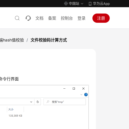
中国站
华为云App
文档
备案
控制台
登录
注册
hash值校验
/
文件校验码计算方式
入命令行界面