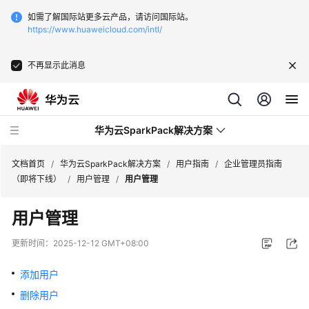
如需了解国际站更多云产品，请访问国际站。
https://www.huaweicloud.com/intl/
不再显示此消息
华为云SparkPack解决方案
文档首页
/
华为云SparkPack解决方案
/
用户指南
/
企业管理员指南
（即将下线）
/
用户管理
/
用户管理
产
用户管理
品
介
更新时间：
2025-12-12 GMT+08:00
绍
添加用户
用
删除用户
户