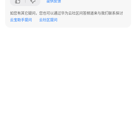
提供反馈
账
号
如您有其它疑问，您也可以通过华为云社区问答频道来与我们联系探讨
注
云宝助手提问
云社区提问
册
购
买
ERP
商
品
扩
容
ERP
商
品
©2026 Huaweicloud.com 版权所有
黔ICP备20004760号-14
苏B2-20130048号
A2.B1.B2-20070312
账
增值电信业务经营许可证：B1.B2-20200593 | 代理域名注册服务机构：新网、西数
套
电子营业执照
贵公网安备 52990002000093号
管