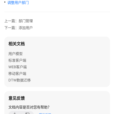
指
调整用户部门
南
最
上一篇：部门管理
新
下一篇：添加用户
动
态
相关文档
企
用户模型
业
管
标准客户端
理
WEB客户端
员
移动客户端
指
DTW数据迁移
南
（即
将
意见反馈
下
线）
文档内容是否对您有帮助？