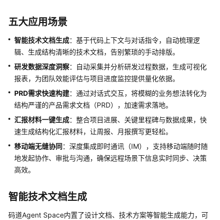
介
绍
五大应用场景
计
智能技术文档生成
：基于代码上下文与对话指令，自动梳理逻
费
辑、生成结构清晰的技术文档，告别繁琐的手动排版。
说
研发数据深度洞察
：自动采集并分析研发过程数据，生成可视化
明
报表，为团队效能评估与项目进度监控提供量化依据。
快
PRD需求快速构建
：通过对话式交互，将模糊的业务想法转化为
速
结构严谨的产品需求文档（PRD），加速需求落地。
入
汇报材料一键生
成
：整合项目进展、关键里程碑与数据成果，快
门
速生成结构化汇报材料，让周报、月报撰写更轻松。
移动端无缝协同
：深度集成即时通讯（IM），支持移动端随时随
用
地发起协作、审批与沟通，确保远程场景下信息实时同步、决策
户
指
高效。
南
（IDE）
智能技术文档生成
用
码道Agent Space内置了设计文档、技术方案等智能生成能力，可