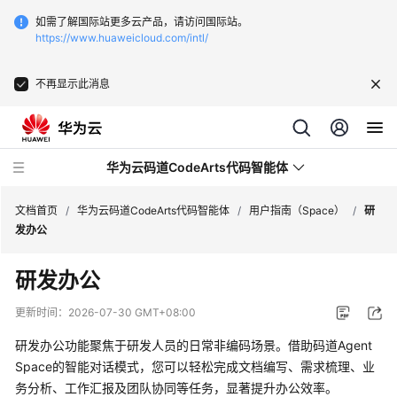
如需了解国际站更多云产品，请访问国际站。
https://www.huaweicloud.com/intl/
不再显示此消息
华为云码道CodeArts代码智能体
文档首页
/
华为云码道CodeArts代码智能体
/
用户指南（Space）
/
研
发办公
最
研发办公
新
动
更新时间：
2026-07-30 GMT+08:00
态
研发办公功能聚焦于研发人员的日常非编码场景。借助码道Agent
产
Space的智能对话模式，您可以轻松完成文档编写、需求梳理、业
品
务分析、工作汇报及团队协同等任务，显著提升办公效率。