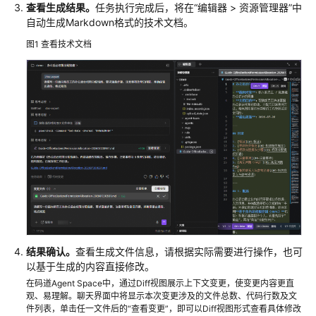
查看生成结果。
任务执行完成后，将在
“
编辑器 > 资源管理器
”
中
沙
自动生成Markdown格式的技术文档。
箱
图1
查看技术文档
研
发
办
公
多
会
话
并
行
多
结果确认。
查看生成文件信息，请根据实际需要进行操作，也可
任
以基于生成的内容直接修改。
务
在码道Agent Space中，通过Diff视图展示上下文变更，使变更内容更直
并
观、易理解。聊天界面中将显示本次变更涉及的文件总数、代码行数及文
行
件列表，单击任一文件后的“查看变更”，即可以Diff视图形式查看具体修改