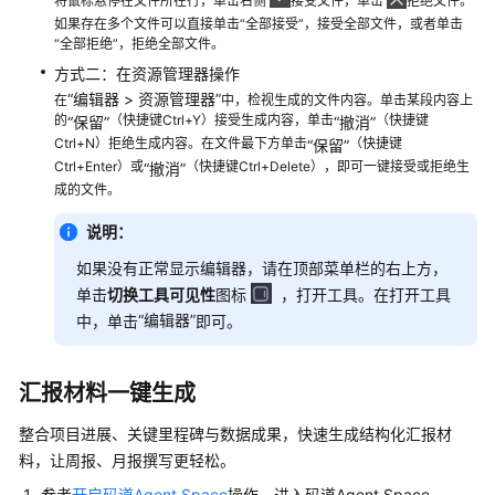
将鼠标悬停在文件所在行，单击右侧
接受文件，单击
拒绝文件。
如果存在多个文件可以直接单击“全部接受”，接受全部文件，或者单击
“全部拒绝”，拒绝全部文件。
方式二：在资源管理器操作
“
编辑器 > 资源管理器
”
在
中，检视生成的文件内容。单击某段内容上
的
（快捷键Ctrl+Y）接受生成内容，单击
（快捷键
“保留”
“撤消”
Ctrl+N）拒绝生成内容。在文件最下方单击
（快捷键
“保留”
Ctrl+Enter）或
（快捷键Ctrl+Delete），即可一键接受或拒绝生
“撤消”
成的文件。
说明：
如果没有正常显示编辑器，请在顶部菜单栏的右上方，
单击
切换工具可见性
图标
，打开工具。在打开工具
“编辑器”
中，单击
即可。
汇报材料一键生成
整合项目进展、关键里程碑与数据成果，快速生成结构化汇报材
料，让周报、月报撰写更轻松。
参考
开启码道Agent Space
操作，进入码道Agent Space。