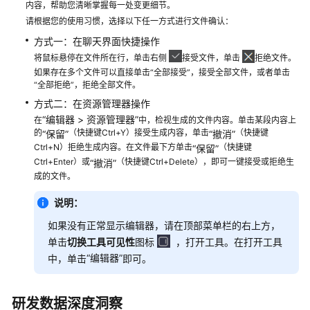
内容，帮助您清晰掌握每一处变更细节。
定
请根据您的使用习惯，选择以下任一方式进行文件确认：
时
方式一：在聊天界面快捷操作
任
将鼠标悬停在文件所在行，单击右侧
接受文件，单击
拒绝文件。
务
如果存在多个文件可以直接单击“全部接受”，接受全部文件，或者单击
“全部拒绝”，拒绝全部文件。
隐
方式二：在资源管理器操作
私
“
编辑器 > 资源管理器
”
在
中，检视生成的文件内容。单击某段内容上
模
的
（快捷键Ctrl+Y）接受生成内容，单击
（快捷键
“保留”
“撤消”
式
Ctrl+N）拒绝生成内容。在文件最下方单击
（快捷键
“保留”
Ctrl+Enter）或
（快捷键Ctrl+Delete），即可一键接受或拒绝生
“撤消”
代
成的文件。
码
说明：
审
查
如果没有正常显示编辑器，请在顶部菜单栏的右上方，
单击
切换工具可见性
图标
，打开工具。在打开工具
工
“编辑器”
中，单击
即可。
具
面
板
研发数据深度洞察