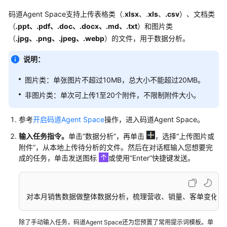
码道Agent Space支持上传表格类（.
xlsx
、.
xls
、
.csv
）、文档类
码
道
（
.ppt、.pdf、.doc、.docx、.md、.txt
）和图片类
Agent
（
.jpg、.png
、
.jpeg、.webp
）的文件，用于数据分析。
Space
说明：
设
置
图片类：单张图片不超过10MB，总大小不能超过20MB。
IM
非图片类：单次可上传1至20个附件，不限制附件大小。
集
成
参考
开启码道Agent Space
操作，进入码道Agent Space。
输入任务指令。
单击
“数据分析”
，再单击
，选择
“上传图片或
用
附件”
，从本地上传待分析的文件。然后在对话框输入您想要完
户
成的任务，单击发送图标
或使用
“Enter”
快捷键发送。
指
南
（码
道
对本月销售数据做整体数据分析，梳理营收、销量、客单变化，
CLI）
除了手动输入任务，码道Agent Space还为您预置了常用提示词模板。单