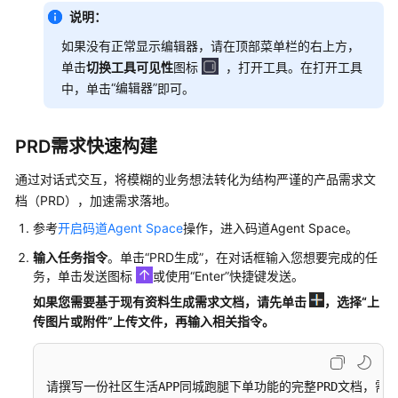
说明：
担
如果没有正常显示编辑器，请在顶部菜单栏的右上方，
云
单击
切换工具可见性
图标
，打开工具。在打开工具
服
“编辑器”
中，单击
即可。
务
等
级
PRD需求快速构建
协
议
通过对话式交互，将模糊的业务想法转化为结构严谨的产品需求文
（SLA）
档（PRD），加速需求落地。
参考
开启码道Agent Space
操作，进入码道Agent Space。
白
皮
输入任务指令
。单击
“PRD生成”
，在对话框输入您想要完成的任
书
务，单击发送图标
或使用
“Enter”
快捷键发送。
资
如果您需要基于现有资料生成需求文档，请先
单击
，选择
“上
源
传图片或附件”
上传文件，再输入相关指令。
支
持
请撰写一份社区生活APP同城跑腿下单功能的完整PRD文档，
区