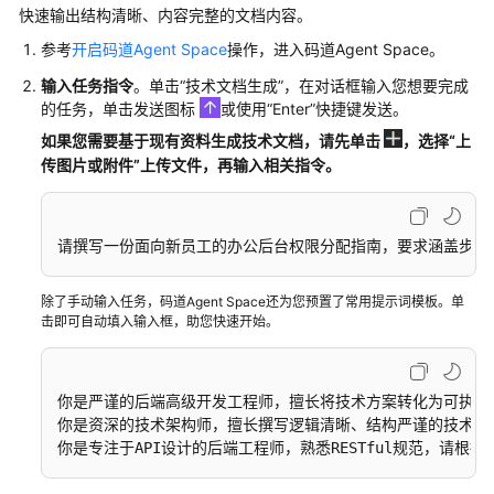
户
快速输出结构清晰、内容完整的文档内容。
指
参考
开启码道Agent Space
操作，进入码道Agent Space。
南
（控
输入任务指令
。单击
“技术文档生成”
，在对话框输入您想要完成
制
的任务，单击发送图标
或使用
“Enter”
快捷键发送。
台）
如果您需要基于现有资料生成技术文档，
请先单击
，选择
“上
传图片或附件”
上传文件
，再输入相关指令。
用
户
指
请撰写一份面向新员工的办公后台权限分配指南，要求涵盖步骤
南
（Space）
除了手动输入任务，码道Agent Space还为您预置了常用提示词模板。单
击即可自动填入输入框，助您快速开始。
什
么
是
你是严谨的后端高级开发工程师，擅长将技术方案转化为可执行的
码
你是资深的技术架构师，擅长撰写逻辑清晰、结构严谨的技术方案
道
你是专注于API设计的后端工程师，熟悉RESTful规范，请根据用
Agent
Space