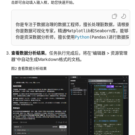
用
击即可自动填入输入框，助您快速开始。
户
指
南
你是专注于数据治理的数据工程师，擅长处理脏数据，请根据用户的
（插
你是数据可视化专家，精通Matplotlib和Seaborn库，
件）
你是资深数据分析师，擅长使用
Python
(Pandas)进行数据
最
查看数据分析结果
。任务执行完成后，将在
“
编辑器 > 资源管理
佳
器
”
中自动生成Markdown格式的文档。
实
践
图2
查看数据分析结果
常
见
问
题
视
频
帮