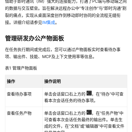
借助于即时通讯（IM）强大的连接能力，打通了PC端与移动端之间
的数据与交互壁垒。旨在解决远程办公中“专注创作”与“即时沟通”割
裂的痛点，实现从桌面深度创作到移动即时协同的全流程无缝衔
接。详细介绍请参见
IM集成
。
管理研发办公产物面板
在任务执行期间或完成后，您可以通过产物面板实时查看待办事
项、输出件、技能、MCP及上下文使用率等信息。
表1
管理产物面板
操作
操作说明
查看待办事项
单击会话窗口右上方的
，在
“待办”
中可查
看本次会话任务的待办事项。
查看任务产物
单击会话窗口右上方的
，在
“任务产物”
中
可查看本次会话任务最终的输出件。单击生
成的文件，在
“文档”
或
“编辑器”
中可查看文件