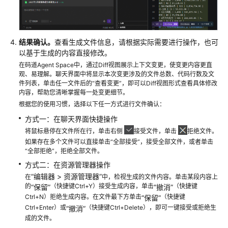
助
文
档
结果确认。
查看生成文件信息，请根据实际需要进行操作，也可
下
以基于生成的内容直接修改。
载
在码道Agent Space中，通过Diff视图展示上下文变更，使变更内容更直
观、易理解。聊天界面中将显示本次变更涉及的文件总数、代码行数及文
件列表，单击任一文件后的“查看变更”，即可以Diff视图形式查看具体修改
通
内容，帮助您清晰掌握每一处变更细节。
用
根据您的使用习惯，选择以下任一方式进行文件确认：
参
方式一：在聊天界面快捷操作
考
将鼠标悬停在文件所在行，单击右侧
接受文件，单击
拒绝文件。
如果存在多个文件可以直接单击“全部接受”，接受全部文件，或者单击
产
“全部拒绝”，拒绝全部文件。
品
方式二：在资源管理器操作
术
“
编辑器 > 资源管理器
”
在
中，检视生成的文件内容。单击某段内容上
语
的
（快捷键Ctrl+Y）接受生成内容，单击
（快捷键
“保留”
“撤消”
Ctrl+N）拒绝生成内容。在文件最下方单击
（快捷键
“保留”
责
Ctrl+Enter）或
（快捷键Ctrl+Delete），即可一键接受或拒绝生
“撤消”
任
成的文件。
共