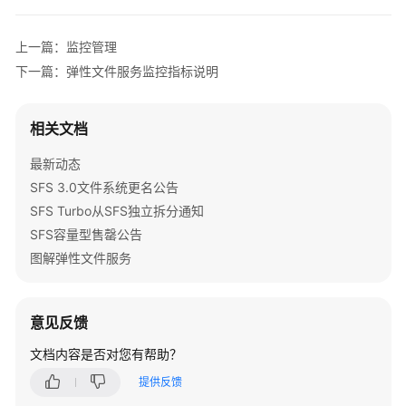
公
告
上一篇：监控管理
产
下一篇：弹性文件服务监控指标说明
品
介
相关文档
绍
最新动态
计
SFS 3.0文件系统更名公告
费
SFS Turbo从SFS独立拆分通知
说
明
SFS容量型售罄公告
图解弹性文件服务
快
速
入
意见反馈
门
文档内容是否对您有帮助？
用
提供反馈
户