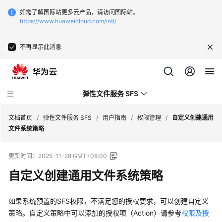
如需了解国际站更多云产品，请访问国际站。
https://www.huaweicloud.com/intl/
不再显示此消息
弹性文件服务 SFS
文档首页
/
弹性文件服务 SFS
/
用户指南
/
权限管理
/
自定义创建通用
文件系统策略
最
更新时间：
2025-11-28 GMT+08:00
新
动
自定义创建通用文件系统策略
态
如果系统预置的SFS权限，不满足您的授权要求，可以创建自定义
服
策略。自定义策略中可以添加的授权项（Action）请参考
权限及授
务