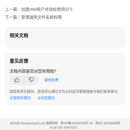
系
统
上一篇：创建IAM用户并授权使用SFS
权
下一篇：管理通用文件系统权限
限
通
相关文档
用
文
件
系
意见反馈
统
文档内容是否对您有帮助？
管
理
提供反馈
网
如您有其它疑问，您也可以通过华为云社区问答频道来与我们联系探讨
络
云宝助手提问
云社区提问
管
理
数
©2026 Huaweicloud.com 版权所有
黔ICP备20004760号-14
苏B2-20130048号
A2.B1.B2-20070312
据