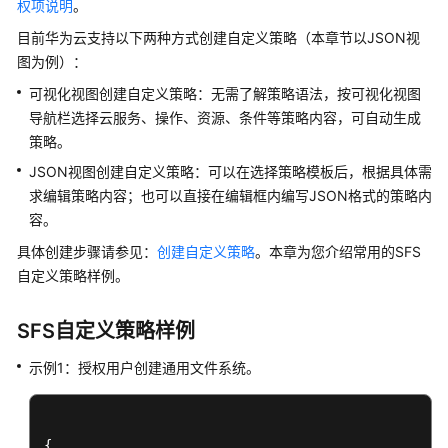
权项说明
。
公
告
目前华为云支持以下两种方式创建自定义策略（本章节以JSON视
图为例）：
产
可视化视图创建自定义策略：无需了解策略语法，按可视化视图
品
导航栏选择云服务、操作、资源、条件等策略内容，可自动生成
介
策略。
绍
JSON视图创建自定义策略：可以在选择策略模板后，根据具体需
计
求编辑策略内容；也可以直接在编辑框内编写JSON格式的策略内
费
容。
说
具体创建步骤请参见：
创建自定义策略
。本章为您介绍常用的SFS
明
自定义策略样例。
快
速
SFS自定义策略样例
入
门
示例1：授权用户创建通用文件系统。
用
户
{