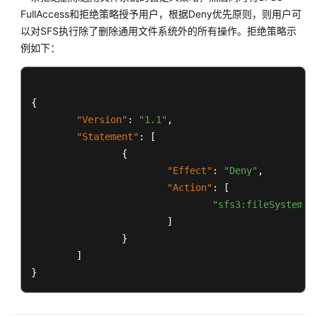
自
FullAccess和拒绝策略授予用户，根据Deny优先原则，则用户可
定
以对SFS执行除了删除通用文件系统外的所有操作。拒绝策略示
义
例如下：
创
建
通
用
{
文
"Version"
:
"1.1"
,
件
"Statement"
:
[
系
{
统
"Effect"
:
"Deny"
,
策
"Action"
:
[
略
"sfs3:fileSystem:d
]
管
}
理
通
]
用
}
文
件