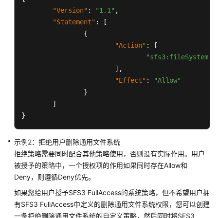
指
"Version"
:
"1.1"
,
南
"Statement"
:
[
{
权
"Action"
:
[
限
"sfs3:fileSystem:c
管
]
,
理
"Effect"
:
"Allow"
创
}
建
]
IAM
}
用
户
示例2：拒绝用户删除通用文件系统
并
拒绝策略需要同时配合其他策略使用，否则没有实际作用。用户
授
被授予的策略中，一个授权项的作用如果同时存在Allow和
权
Deny，则遵循Deny优先。
使
用
如果您给用户授予SFS3 FullAccess的系统策略，但不希望用户拥
SFS
有SFS3 FullAccess中定义的删除通用文件系统权限，您可以创建
一条拒绝删除通用文件系统的自定义策略，然后同时将SFS3