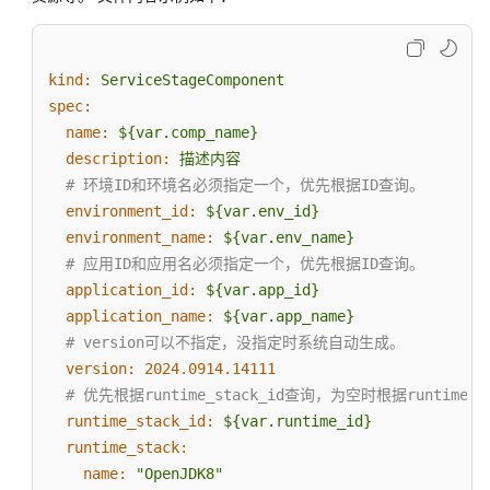
机
部
署
kind:
ServiceStageComponent
方
式
spec:
创
name:
${var.comp_name}
建
description:
描述内容
组
# 环境ID和环境名必须指定一个，优先根据ID查询。
件
environment_id:
${var.env_id}
environment_name:
${var.env_name}
使
# 应用ID和应用名必须指定一个，优先根据ID查询。
用
application_id:
${var.app_id}
导
application_name:
${var.app_name}
入
# version可以不指定，没指定时系统自动生成。
CCE
version:
2024.0914
.14111
工
# 优先根据runtime_stack_id查询，为空时根据runtime_s
作
负
runtime_stack_id:
${var.runtime_id}
载
runtime_stack:
创
name:
"OpenJDK8"