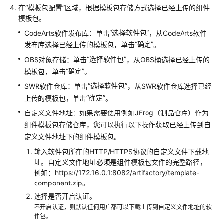
件
在
“模板包配置”
区域，根据模板包存储方式选择已经上传的组件
mount_path:
/teast.yaml
实
模板包。
container_name:
default
例
-
config_name:
${var.config}
“选择软件包”
CodeArts软件发布库：单击
，从CodeArts软件
伸
mount_path:
/teast1.yaml
“确定”
发布库选择已经上传的模板包，单击
。
缩
container_name:
default
策
“选择软件包”
OBS对象存储：单击
，从OBS桶选择已经上传的
external_accesses:
略
“确定”
模板包，单击
。
-
protocol:
http
“选择软件包”
SWR软件仓库：单击
，从SWR软件仓库选择已经
forward_port:
8080
组
“确定”
上传的模板包，单击
。
件
address:
demo.com
自定义文件地址：如果需要使用例如JFrog（制品仓库）作为
运
enable_sermant_injection:
false
组件模板包存储仓库，您可以执行以下操作获取已经上传到自
维
enable_sermant_spring_register:
false
定义文件地址下的组件模板包。
enable_sermant_dubbo_register:
false
管
enable_sermant_config:
false
输入软件包所在的HTTP/HTTPS协议的自定义文件下载地
理
址。自定义文件地址必须是组件模板包文件的完整路径，
组
例如：https://172.16.0.1:8082/artifactory/template-
件
component.zip。
云
选择是否开启认证。
服
不开启认证，则默认任何用户都可以下载上传到自定义文件地址的软
务
件包。