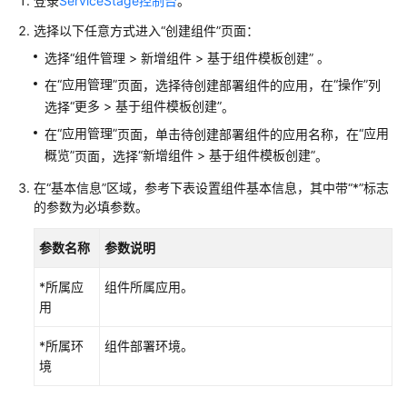
登录
ServiceStage控制台
。
parameters:
量
选择以下任意方式进入
connection_type:
“创建组件”
页面：
JNDI
同
步
jndi_name:
选择“组件管理 > 新增组件 > 基于组件模板创建” 。
组
db_name:
demo
“应用管理”
“操作”
在
页面，选择待创建部署组件的应用，在
列
件
db_user:
root
“
更多 > 基于组件模板创建
”
选择
。
版
password:
********
本
“应用管理”
“应用
在
页面，单击待创建部署组件的应用名称，在
-
id:
${env.resources.elb.elb001.id}
配
概览”
“
新增组件 > 基于组件模板创建
”
页面，选择
。
type:
elb
置
parameters:
在
“基本信息”
区域，参考下表设置组件基本信息，其中带“*”标志
//
HTTPS访问方式下需要配置cert。
的参数为必填参数。
管
cert:
理
参数名称
参数说明
id:
xxxx
组
-
type:
rds
件
*所属应
组件所属应用。
id:
${var.rds_id}
详
用
情
-
type:
cce
id:
${var.cce_id}
*所属环
组件部署环境。
设
configs:
境
置
# config_name引用配置，命名规则是：分组名/配置名。只
组
-
config_name:
group/filename.yaml