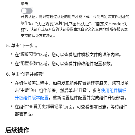
配
单击
置
开启认证，则只有通过认证的用户才能下载上传到自定义文件地址的
管
软件包。
支持
、
“认证方式”
“用户密码认证”
“自定义Header认
理
，认证方式及对应的认证参数由您自定义的文件地址所在服务器
证”
容
支持的认证方式决定。
器
单击
“下一步”
。
部
“模板预览”
在
区域，您可以查看组件模板文件的详细内容。
署
组
“配置参数”
在
区域，您可以查看并修改组件配置参数。
件
单击
“创建并部署”
。
容
器
在组件部署过程中，如果发现组件配置错误等原因，您可以单
配
“中断”
“升级”
击
终止组件部署。然后单击
，参考
使用组件模板
置
升级组件版本配置
，重新设置组件配置并完成组件升级部署。
“查看历史部署记录”
在组件
页面，可查看部署日志，等待组件
管
部署完成。
理
容
器
后续操作