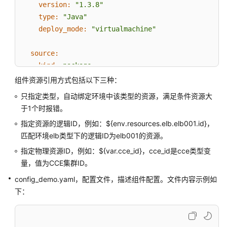
建
version:
"1.3.8"
组
type:
"Java"
件
deploy_mode:
"virtualmachine"
使
source:
用
kind:
package
组
storage:
obs
组件资源引用方式包括以下三种：
件
url:
"obs://obs-lxz/unit-provider-1.0-SNAPSHOT
模
只指定类型，自动绑定环境中该类型的资源，满足条件资源大
http_username:
板
null
于1个时报错。
创
http_password:
null
指定资源的逻辑ID，例如：${env.resources.elb.elb001.id}，
建
http_command:
null
匹配环境elb类型下的逻辑ID为elb001的资源。
组
http_headers:
件
指定物理资源ID，例如：${var.cce_id}，cce_id是cce类型变
-
key:
key
量，值为CCE集群ID。
value:
value
升
jvm_opts:
"-Xms256m"
config_demo.yaml，配置文件，描述组件配置。文件内容示例如
级
下：
单
# TomcatOptsV3模型
个
tomcat_opts:
组
server_xml:
|

件