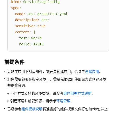
kind:
ServiceStageConfig
      <?xml version="1.0" encoding="UTF-8"?>

版
spec:
      <Server port="-1" shutdown="SHUTDOWN">

本
name:
test-group/test.yaml
配
description:
desc
置
sensitive:
true
# TongWebOptsV3模型
content:
|

批
tongweb_opts:
    test: world

量
tongweb_xml:
|

    hello: 12313
升
      <?xml version="1.0" encoding="UTF-8"?>

级
      <Server port="-1" shutdown="SHUTDOWN">

组
件
前提条件
external_vmoptions:
"-Xms256m"
版
只能在应用下创建组件，需要先创建应用，请参考
创建应用
。
本
# 环境变量
配
组件需要部署在指定环境下，需要先根据组件部署方式创建环境
envs:
置
并纳管资源。
-
name:
key1
不同方式支持的环境类型，请参考
组件部署方式说明
。
重
value:
value1
新
创建环境并纳管资源，请参考
环境管理
。
-
name:
key2
部
value:
value2
已经参考
组件模板说明
将准备好的组件模板文件打包为zip包并上
署