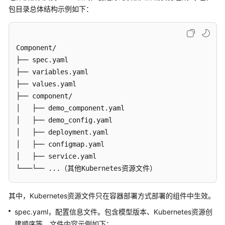
说
包目录总体结构示例如下：
明
快
速
Component/  

入
├── spec.yaml  

门
├── variables.yaml 

├── values.yaml 

用
├── component/  

户
│   ├── demo_component.yaml  

指
│   ├── demo_config.yaml  

南
│   ├── deployment.yaml  

│   ├── configmap.yaml  

使
│   ├── service.yaml  

用
└───└── ...（其他Kubernetes资源文件）  
指
引
其中，Kubernetes资源文件只在容器部署方式部署的组件中生效。
通
spec.yaml，配置信息文件。包含模型版本、Kubernetes资源创
过
建顺序等。文件内容示例如下：