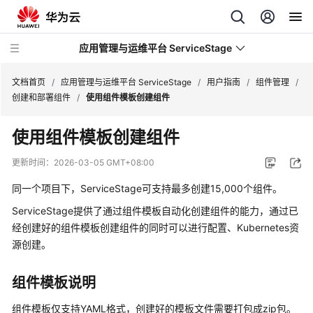
应用管理与运维平台 ServiceStage
文档首页
/
应用管理与运维平台 ServiceStage
/
用户指南
/
组件管理
/
创建和部署组件
/
使用组件模板创建组件
最
使用组件模板创建组件
新
动
更新时间：
2026-03-05 GMT+08:00
态
同一个项目下，ServiceStage可支持最多创建15,000个组件。
产
ServiceStage提供了通过组件模板自动化创建组件的能力，通过已
品
经创建好的组件模板创建组件的同时可以进行配置、Kubernetes资
介
源创建。
绍
组件模板说明
计
费
组件模板仅支持YAML格式，创建好的模板文件需要打包成zip包。