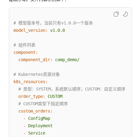
IAM
授
予
使
# 模型版本号，当前只有v1.0.0一个版本
用
model_version:
v1.0.0
ServiceStage
的
# 组件列表
权
component:
限
component_dir:
comp_demo/
环
# Kubernetes资源对象
境
k8s_resources:
管
理
# 类型：SYSTEM，系统默认顺序；CUSTOM：自定义顺序
order_type:
CUSTOM
应
# CUSTOM类型下指定顺序
用
custom_orders:
管
-
ConfigMap
理
-
Deployment
-
Service
组