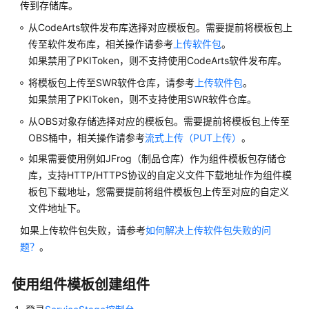
传到存储库。
组
deploy_strategy:
件
从CodeArts软件发布库选择对应模板包。需要提前将模板包上
type:
RollingRelease
传至软件发布库，相关操作请参考
上传软件包
。
rolling_release:
回
如果禁用了PKIToken，则不支持使用CodeArts软件发布库。
fail_strategy:
STOP
滚
将模板包上传至SWR软件仓库，请参考
上传软件包
。
batches:
1
组
如果禁用了PKIToken，则不支持使用SWR软件仓库。
termination_period_seconds:
30
件
版
从OBS对象存储选择对应的模板包。需要提前将模板包上传至
update_strategy:
本
OBS桶中，相关操作请参考
流式上传（PUT上传）
。
配
type:
RollingUpdate
如果需要使用例如JFrog（制品仓库）作为组件模板包存储仓
置
termination_period_seconds:
30
库，支持HTTP/HTTPS协议的自定义文件下载地址作为组件模
max_unavailable:
2
板包下载地址，您需要提前将组件模板包上传至对应的自定义
批
refer_resources:
文件地址下。
量
-
type:
dcs
克
如果上传软件包失败，请参考
如何解决上传软件包失败的问
parameters:
隆
题？
。
password:
********
组
//
refer_alias可以为空,
自动设置为：distributed_s
件
使用组件模板创建组件
refer_alias:
distributed_session,distributed
-
type:
rds
批