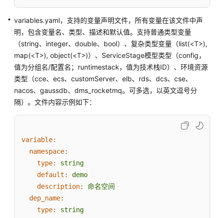
件
variables.yaml，支持的变量声明文件，所有变量在该文件中声
管
明，包含变量名、类型、描述和默认值。支持普通类型变量
理
（string、integer、double、bool）、复杂类型变量（list(<T>),
组
map(<T>), object(<T>)）、ServiceStage模型类型（config，
件
值为分组名/配置名；runtimestack，值为技术栈ID）、环境资源
概
类型（cce、ecs、customServer、elb、rds、dcs、cse、
述
nacos、gaussdb、dms_rocketmq。可多选，以英文逗号分
隔）。文件内容示例如下：
创
建
和
variable:
部
namespace:
署
组
type:
string
件
default:
demo
description:
命名空间
使
dep_name:
用
type:
string
基