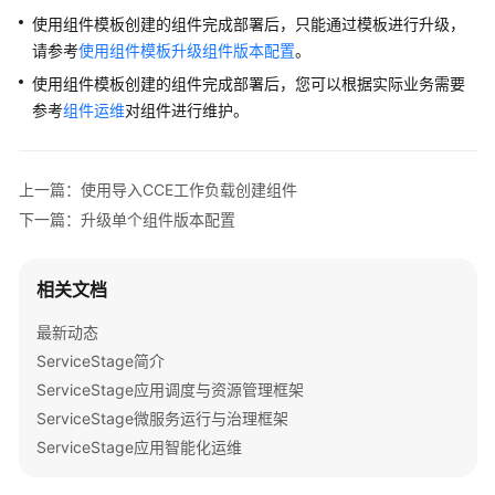
部
使用组件模板创建的组件完成部署后，只能通过模板进行升级，
署
请参考
使用组件模板升级组件版本配置
组
。
件
使用组件模板创建的组件完成部署后，您可以根据实际业务需要
应
参考
组件运维
对组件进行维护。
用
配
置
上一篇：使用导入CCE工作负载创建组件
下一篇：升级单个组件版本配置
管
理
容
相关文档
器
部
最新动态
署
ServiceStage简介
组
ServiceStage应用调度与资源管理框架
件
高
ServiceStage微服务运行与治理框架
级
ServiceStage应用智能化运维
配
置