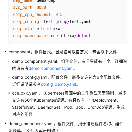
dep_name:
于
description:
组件标签
svc_port:
8080
YAML
resources:
comp_cpu_request:
0.5
配
type:
object({requests
=
object({cpu
=
string,
comp_config:
 test-
group
置
default:
 {
"limits":
 {
"cpu"
:"100m"
, 
"memory"
:"2
comp_elb:
的
description:
容器资源申请配置
comp_namespace:
 cce-id-xxx/
default
容
map_variable:
器
type:
map(list(object({name
=
string,
age
=
in
部
component，组件目录。目录名可以自定义，包含以下文件：
default:
 {
"persons":
 [{
"name"
:"tom"
, 
"age":
20
署
demo_component.yaml，组件文件，有且只能有一个。详细说
description:
map、list、object类型的结合数据
方
明请参考
demo_component.yaml
。
式
创
demo_config.yaml，配置文件，最多允许包含6个配置文件。
建
详细说明请参考
config_demo.yaml
。
组
cce_xxx.yaml，Kubernetes资源中的工作负载类型限制，最多
件
允许有50个Kubernetes资源。有且仅有一个Deployment、
StatefulSet、DaemonSet、Pod、Job、CronJob资源，生成
使
对应的组件。
用
虚
demo_component.yaml，组件文件，用于描述组件名称、组件
拟
资源等。 文件内容示例如下：