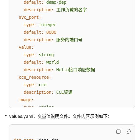
default:
demo-dep
于
description:
工作负载的名字
手
svc_port:
工
type:
integer
配
default:
8080
置
description:
服务的端口号
的
value:
容
器
type:
string
部
default:
World
署
description:
Hello接口响应数据
方
cce_resource:
式
type:
cce
创
description:
CCE资源
建
image:
组
type:
string
件
description:
工作负载镜像
values.yaml，变量值说明文件。文件内容示例如下：
labels:
使
type:
list(object({key
=
string,
value
=
strin
用
default:
基
 [{
"key"
:"key1"
, 
"value"
:"value1"
}]
