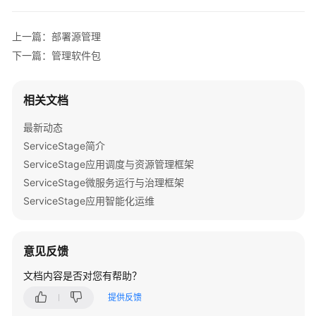
介
绍
上一篇：部署源管理
计
下一篇：管理软件包
费
说
相关文档
明
最新动态
快
ServiceStage简介
速
ServiceStage应用调度与资源管理框架
入
门
ServiceStage微服务运行与治理框架
ServiceStage应用智能化运维
用
户
指
意见反馈
南
文档内容是否对您有帮助？
使
提供反馈
用