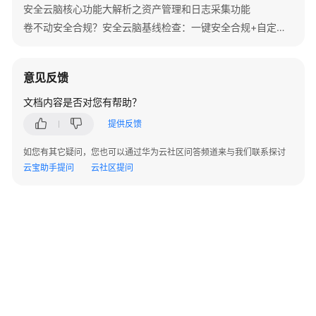
理
安全云脑核心功能大解析之资产管理和日志采集功能
连
卷不动安全合规？安全云脑基线检查：一键安全合规+自定义遵从包，秒变“躺赢”模式
接
管
意见反馈
理
解
文档内容是否对您有帮助？
析
提供反馈
器
如您有其它疑问，您也可以通过华为云社区问答频道来与我们联系探讨
管
云宝助手提问
云社区提问
理
采
集
通
道
查
看
采
集