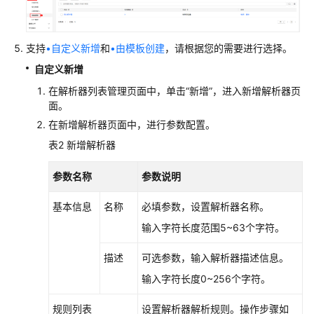
览
工
支持
•自定义新增
和
•由模板创建
，请根据您的需要进行选择。
作
空
自定义新增
间
在解析器列表管理页面中，单击
“新增”
，进入新增解析器页
面。
多
在新增解析器页面中，进行参数配置。
账
表2
新增解析器
号
管
参数名称
参数说明
理
基本信息
名称
必填参数，设置解析器名称。
查
看
输入字符长度范围5~63个字符。
已
购
描述
可选参数，输入解析器描述信息。
资
输入字符长度0~256个字符。
源
规则列表
设置解析器解析规则。操作步骤如