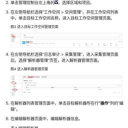
递
单击管理控制台左上角的
，选择区域和项目。
在左侧导航栏选择
“
工作空间
>
空间管理
”
，并在工作空间列表
云
中，单击目标工作空间名称，进入目标工作空间管理页面。
服
务
图3
进入目标工作空间管理页面
接
入
数
在左侧导航栏选择
“
日志审计
>
采集管理
”
，进入采集管理页面
据
后，选择
“解析器管理”
页签，进入解析器管理页面。
采
图4
进入解析器管理页面
集
数
据
采
在解析器列表管理页面中，单击目标解析器所在行
“操作”
列的
“编
集
辑”
。
概
述
在编辑解析器页面中，编辑解析器信息。