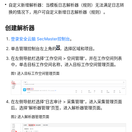
指
自定义新增解析器：当模板日志解析器（规则）无法满足日志转
南
换的情况下，用户可自定义新增日志解析器（规则）。
购
创建解析器
买
安
登录安全云脑 SecMaster控制台
。
全
单击管理控制台左上角的
，选择区域和项目。
云
脑
在左侧导航栏选择
“
工作空间
>
空间管理
”
，并在工作空间列表
中，单击目标工作空间名称，进入目标工作空间管理页面。
服
图1
进入目标工作空间管理页面
务
委
托
授
权
在左侧导航栏选择
“
日志审计
>
采集管理
”
，进入采集管理页面
后，选择
“解析器管理”
页签，进入解析器管理页面。
查
图2
进入解析器管理页面
看
总