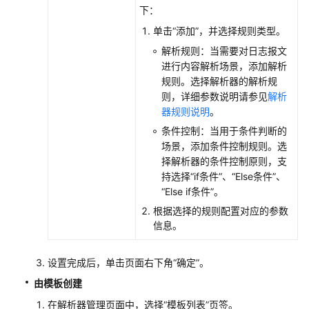
工
下：
作
单击
“添加”
，并选择规则类型。
台
解析规则：当需要对日志报文
进行内容解析场景，添加解析
态
规则。选择解析器的解析规
势
则，详细参数说明请参见
解析
感
器规则说明
。
知
条件控制：当用于条件判断的
资
场景，添加条件控制规则。选
产
择解析器的条件控制原则，支
管
持选择
“if条件”
、
“Else条件”
、
理
“Else if条件”
。
根据选择的规则配置对应的参数
风
信息。
险
预
设置完成后，单击页面右下角
“确定”
。
防
由模板创建
威
在解析器管理页面中，选择
“模板列表”
页签。