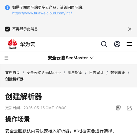
如需了解国际站更多云产品，请访问国际站。
https://www.huaweicloud.com/intl/
不再显示此消息
安全云脑 SecMaster
文档首页
/
安全云脑 SecMaster
/
用户指南
/
日志审计
/
数据采集
/
创建解析器
最
创建解析器
新
动
更新时间：
2026-05-15 GMT+08:00
态
操作场景
技
安全云脑默认内置快速接入解析器，可根据需要进行选择：
术