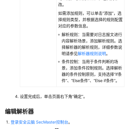
询
改。
与
如需添加规则，可以单击
“添加”
，选
分
择规则类型，并根据选择的规则配置
析
对应的参数信息。
语
法-
解析规则：当需要对日志报文进行
V1
内容解析场景，添加解析规则。选
择解析器的解析规则，详细参数说
查
明请参见
解析器规则说明
。
询
条件控制：当用于条件判断的场
与
景，添加条件控制规则。选择解析
分
器的条件控制原则，支持选择
“if条
析
件”
、
“Else条件”
、
“Else if条件”
。
语
法-
设置完成后，单击页面右下角
“确定”
。
V2
编辑解析器
数
据
登录安全云脑 SecMaster控制台
。
投