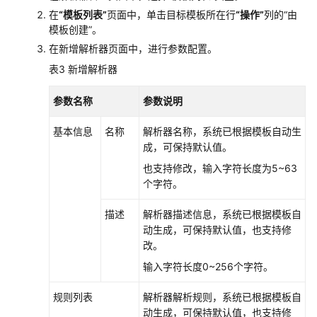
胁
在
“模板列表”
页面中，单击目标模板所在行
“操作”
列的
“由
管
模板创建”
。
理
在新增解析器页面中，进行参数配置。
日
表3
新增解析器
志
审
参数名称
参数说明
计
基本信息
名称
解析器名称，系统已根据模板自动生
成，可保持默认值。
日
审
也支持修改，输入字符长度为5~63
总
个字符。
览
描述
解析器描述信息，系统已根据模板自
安
动生成，可保持默认值，也支持修
全
改。
分
输入字符长度0~256个字符。
析
规则列表
解析器解析规则，系统已根据模板自
查
动生成，可保持默认值，也支持修