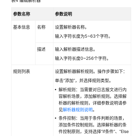
表4
编辑解析器
新
增
参数名称
参数说明
节
点
基本信息
名称
设置解析器名称。
磁
输入字符长度为5~63个字符。
盘
分
描述
输入解析器描述信息。
区
输入字符长度0~256个字符。
配
规则列表
设置解析器解析规则。操作步骤如下：
置
单击
“添加”
，并选择规则类型。
组
件
解析规则：当需要对日志报文进行内
容解析场景，添加解析规则。选择解
析器的解析规则，详细参数说明请参
新
见
解析器规则说明
。
增
连
条件控制：当用于条件判断的场景，
接
添加条件控制规则。选择解析器的条
件控制原则，支持选择
“if条件”
、
“Else