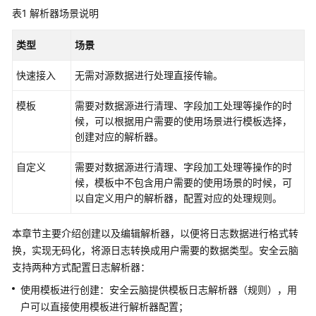
画
表1
解析器场景说明
册
类型
场景
产
品
快速接入
无需对源数据进行处理直接传输。
介
绍
模板
需要对数据源进行清理、字段加工处理等操作的时
候，可以根据用户需要的使用场景进行模板选择，
计
创建对应的解析器。
费
说
自定义
需要对数据源进行清理、字段加工处理等操作的时
明
候，模板中不包含用户需要的使用场景的时候，可
以自定义用户的解析器，配置对应的处理规则。
快
速
本章节主要介绍创建以及编辑解析器，以便将日志数据进行格式转
入
换，实现无码化，将源日志转换成用户需要的数据类型。安全云脑
门
支持两种方式配置日志解析器：
使用模板进行创建：安全云脑提供模板日志解析器（规则），用
用
户可以直接使用模板进行解析器配置；
户