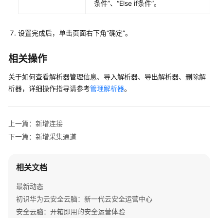
创
条件”
、
“Else if条件”
。
建
解
设置完成后，单击页面右下角
“确定”
。
析
器
相关操作
新
关于如何查看解析器管理信息、导入解析器、导出解析器、删除解
增
采
析器，详细操作指导请参考
管理解析器
。
集
通
道
上一篇：新增连接
下一篇：新增采集通道
采
集
后
相关文档
验
证
最新动态
初识华为云安全云脑：新一代云安全运营中心
管
安全云脑：开箱即用的安全运营体验