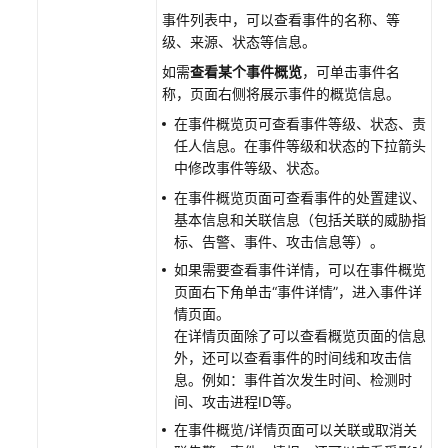
本
事件列表中，可以查看事件的名称、等
说
级、来源、状态等信息。
明
如需
查看某个事件概览
，可单击事件名
称，页面右侧将展示事件的概览信息。
通
在事件概览页可查看事件等级、状态、责
过
任人信息。在事件等级和状态的下拉箭头
IAM
中修改事件等级、状态。
授
权
在事件概览页面可查看事件的处置建议、
使
基本信息和关联信息（包括关联的威胁指
用
标、告警、事件、攻击信息等）。
SecMaster
如果需要查看事件详情，可以在事件概览
的
页面右下角单击
“事件详情”
，进入事件详
权
情页面。
限
在详情页面除了可以查看概览页面的信息
外，还可以查看事件的时间线和攻击信
云
息。例如：事件首次发生时间、检测时
审
间、攻击进程ID等。
计
在事件概览/详情页面可以关联或取消关
服