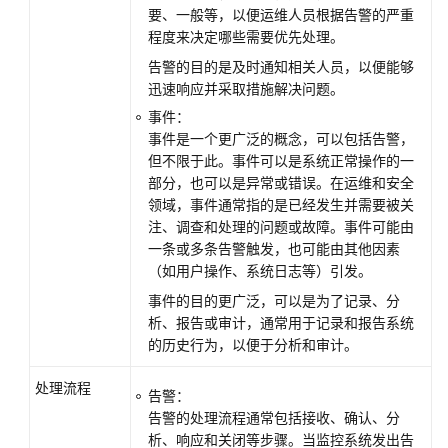
要、一般等，以便运维人员根据告警的严重
程度来决定哪些需要优先处理。
多
告警的目的是及时通知相关人员，以便能够
账
迅速响应并采取措施解决问题。
号
管
事件：
理
事件是一个更广泛的概念，可以包括告警，
但不限于此。事件可以是系统正常操作的一
查
部分，也可以是异常或错误。在运维和安全
看
领域，事件通常指的是已经发生并需要被关
已
注、调查和处理的问题或故障。事件可能由
购
一条或多条告警触发，也可能由其他因素
资
（如用户操作、系统日志等）引发。
源
事件的目的更广泛，可以是为了记录、分
析、报告或审计，通常用于记录和报告系统
工
的历史行为，以便于分析和审计。
作
台
处理流程
告警：
告警的处理流程通常包括接收、确认、分
态
析、响应和关闭等步骤。当监控系统发出告
势