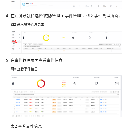
或
导
在左侧导航栏选择
“
威胁管理
>
事件管理
”
，进入事件管理页面。
出
事
图2
进入事件管理页面
件
关
闭
或
在事件管理页面查看事件信息。
删
除
图3
查看事件信息
事
件
告
警
管
理
表2
查看事件信息
情