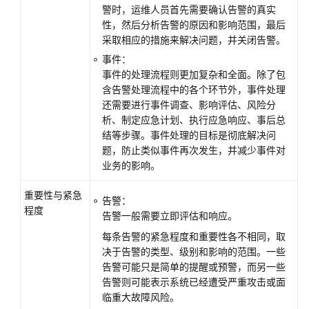
警时，运维人员首先需要确认告警的真实
感
性，然后分析告警的原因和影响范围，最后
知
采取相应的措施来解决问题，并关闭告警。
事件：
资
事件的处理流程则更加复杂和全面。除了包
产
含告警处理流程中的各个环节外，事件处理
管
还需要进行事件调查、影响评估、风险分
理
析、制定应急计划、执行应急响应、事后总
结等步骤。事件处理的目标是彻底解决问
风
题，防止类似事件再次发生，并减少事件对
险
业务的影响。
预
防
重要性与紧急
告警：
程度
告警一般需要立即评估和响应。
威
胁
每条告警的紧急程度和重要性各不相同，取
管
决于告警的类型、级别和影响的范围。一些
理
告警可能只是简单的提醒或预警，而另一些
告警则可能表示系统已经遭受严重攻击或面
事
临重大故障风险。
件