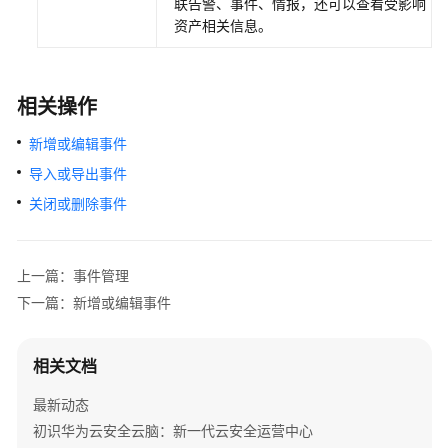
联告警、事件、情报，还可以查看受影响
务
资产相关信息。
支
持
的
关
相关操作
键
新增或编辑事件
操
作
导入或导出事件
关闭或删除事件
使
用
CES
上一篇：事件管理
监
控
下一篇：新增或编辑事件
SecMaster
相关文档
最
佳
最新动态
实
初识华为云安全云脑：新一代云安全运营中心
践