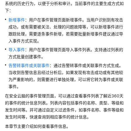
介
系统的历史行为，以便于分析和审计。当前事件的主要生成方式如
绍
下：
新增事件
：用户在事件管理页面新增事件。当用户识别到有攻击
计
费
成功，或有需要被关注、处理的问题故障等，可以新增事件进行
说
跟踪处理，需要逐条事件新增，若需要批量新增事件建议通过导
明
入事件方式实现。
导入事件
：用户在事件管理页面导入事件列表。支持通过列表的
快
方式批量创建事件。
速
告警转事件或关联事件
：通过告警转事件或关联事件方式生成。
入
门
当收到告警信息且经过分析后，如果发现有攻击成功或有其他较
为严重影响的，则需要进行单独处理，可以将它转为事件或关联
用
事件。
户
在安全云脑的事件管理页面，可以通过查看事件列表了解近360天
指
的事件的统计信息列表。列表内容包括事件的名称、类型、等级和
南
发生时间等。并可通过自定义过滤条件，如事件名称、事件等级和
发生时间等，快速查询到相应事件的统计信息。
购
买
本章节主要介绍如何查看事件信息。