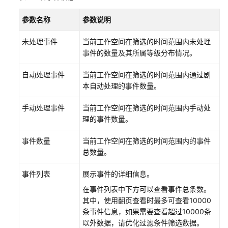
报
参数名称
参数说明
管
理
未处理事件
当前工作空间在筛选的时间范围内未处理
事件的数量及其所属等级分布情况。
日
志
自动处理事件
当前工作空间在筛选的时间范围内通过剧
审
本自动处理的事件数量。
计
手动处理事件
当前工作空间在筛选的时间范围内手动处
建
理的事件数量。
模
分
事件数量
当前工作空间在筛选的时间范围内的事件
析
总数量。
安
事件列表
展示事件的详细信息。
全
在事件列表中下方可以查看事件总条数。
编
其中，使用翻页查看时最多可查看10000
排
条事件信息，如果需要查看超过10000条
以外数据，请优化过滤条件筛选数据。
剧