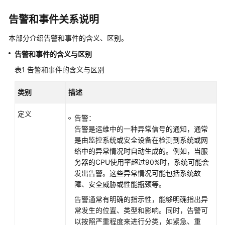
安
全
告警和事件关系说明
云
脑
本部分介绍告警和事件的含义、区别。
告警和事件的含义与区别
服
务
表1
告警和事件的含义与区别
委
托
类别
描述
授
权
定义
告警：
告警是运维中的一种异常信号的通知，通常
查
是由监控系统或安全设备在检测到系统或网
看
络中的异常情况时自动生成的。例如，当服
总
务器的CPU使用率超过90%时，系统可能会
览
发出告警。这些异常情况可能包括系统故
障、安全威胁或性能瓶颈等。
工
告警通常有明确的指示性，能够明确指出异
作
常发生的位置、类型和影响。同时，告警可
空
以按照严重程度来进行分类，如紧急、重
间