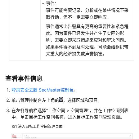
事件：
管
事件可能需要记录、分析或在某些情况下采
理
取行动，但不一定需要立即响应。
事件通常比告警具有更高的重要性和紧急程
查
度。因为事件已经发生并产生了实际的影
看
响，需要立即采取措施来应对和解决问题。
事
如果事件得不到及时处理，可能会给组织带
件
来重大的经济损失或声誉损害。
信
息
新
查看事件信息
增
登录安全云脑 SecMaster控制台
或
。
编
单击管理控制台左上角的
，选择区域和项目。
辑
在左侧导航栏选择
事
“
工作空间
>
空间管理
”
，并在工作空间列表
中，单击目标工作空间名称，进入目标工作空间管理页面。
件
图1
进入目标工作空间管理页面
导
入