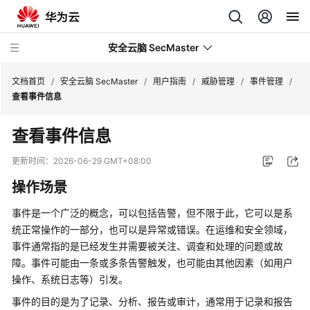
安全云脑 SecMaster
文档首页
/
安全云脑 SecMaster
/
用户指南
/
威胁管理
/
事件管理
/
查看事件信息
最
查看事件信息
新
动
更新时间：
2026-06-29 GMT+08:00
态
操作场景
技
事件是一个广泛的概念，可以包括告警，但不限于此，它可以是系
术
统正常操作的一部分，也可以是异常或错误。在运维和安全领域，
画
事件通常指的是已经发生并需要被关注、调查和处理的问题或故
册
障。事件可能由一条或多条告警触发，也可能由其他因素（如用户
操作、系统日志等）引发。
产
品
事件的目的是为了记录、分析、报告或审计，通常用于记录和报告