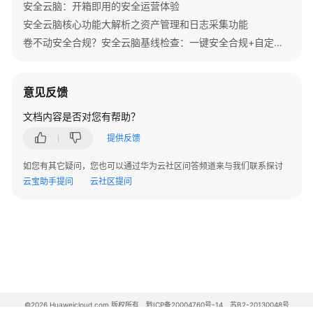
安全云脑：开箱即用的安全运营体验
API
安全云脑核心功能大解析之资产管理和日志采集功能
参
卷不动安全合规？安全云脑基线检查：一键安全合规+自定义遵从包，秒变“躺赢”模式
考
SDK
意见反馈
参
文档内容是否对您有帮助？
考
提供反馈
常
见
如您有其它疑问，您也可以通过华为云社区问答频道来与我们联系探讨
问
云宝助手提问
云社区提问
题
视
频
帮
助
文
©2026 Huaweicloud.com 版权所有
黔ICP备20004760号-14
苏B2-20130048号