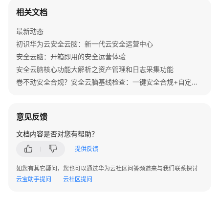
审
相关文档
计
最新动态
初识华为云安全云脑：新一代云安全运营中心
日
审
安全云脑：开箱即用的安全运营体验
总
安全云脑核心功能大解析之资产管理和日志采集功能
览
卷不动安全合规？安全云脑基线检查：一键安全合规+自定义遵从包，秒变“躺赢”模式
安
全
意见反馈
分
析
文档内容是否对您有帮助？
提供反馈
查
询
如您有其它疑问，您也可以通过华为云社区问答频道来与我们联系探讨
与
云宝助手提问
云社区提问
分
析
语
法-