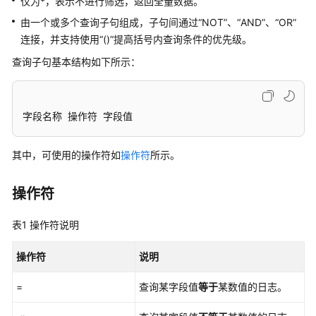
介
仅为*，表示不进行筛选，返回全量数据。
绍
由一个或多个查询子句组成，子句间通过
“NOT”
、
“AND”
、
“OR”
连接，并支持使用
“()”
提高括号内查询条件的优先级。
计
查询子句基本结构如下所示：
费
说
明
字段名称 操作符 字段值
快
速
其中，可使用的操作符如
操作符
所示。
入
门
操作符
用
户
表1
操作符说明
指
南
操作符
说明
购
=
查询某字段值
等于
某数值的日志。
买