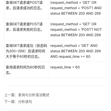
查询GET请求或POST请
(request_method = 'GET' OR
感
求，且请求成功的日志。
request_method = 'POST') AND
知
status BETWEEN 200 AND 299
资
查询GET请求或POST请
(request_method = 'GET' OR
产
求，且请求失败的日志。
request_method = 'POST') NOT
管
status BETWEEN 200 AND 299
理
查询GET请求成功（状态码
request_method = 'GET' AND
风
为200~299）且请求时间
status BETWEEN 200 AND 299
险
大于等于60秒的日志。
AND request_time >= 60
预
防
查询请求时间为60秒的日
request_time = 60
志。
威
胁
管
理
上一篇：查询与分析语法概述
下一篇：分析语句
日
志