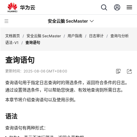
安全云脑 SecMaster
文档首页
/
安全云脑 SecMaster
/
用户指南
/
日志审计
/
查询与分析
语法-V1
/
查询语句
最
查询语句
新
动
更新时间：
2025-08-06 GMT+08:00
态
查询语句用于指定日志查询时的筛选条件，返回符合条件的日志。
技
通过设置筛选条件，可以帮助您快速、有效地查询到所需日志。
术
本章节将介绍查询语句以及使用示例。
画
册
语法
产
查询语句有两种形式：
品