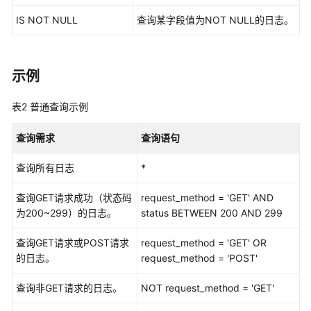
IS NOT NULL
查询某字段值为NOT NULL的日志。
多
账
号
示例
管
理
表2
普通查询示例
查
查询需求
查询语句
看
已
查询所有日志
*
购
资
查询GET请求成功（状态码
request_method = 'GET' AND
源
为200~299）的日志。
status BETWEEN 200 AND 299
工
查询GET请求或POST请求
request_method = 'GET' OR
作
的日志。
request_method = 'POST'
台
查询非GET请求的日志。
NOT request_method = 'GET'
态
势