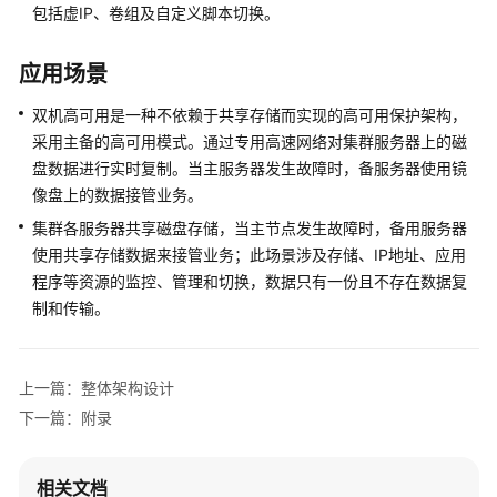
管
包括虚IP、卷组及自定义脚本切换。
理
应用场景
异
步
双机高可用是一种不依赖于共享存储而实现的高可用保护架构，
复
采用主备的高可用模式。通过专用高速网络对集群服务器上的磁
制
盘数据进行实时复制。当主服务器发生故障时，备服务器使用镜
（受
像盘上的数据接管业务。
限
集群各服务器共享磁盘存储，当主节点发生故障时，备用服务器
使
使用共享存储数据来接管业务；此场景涉及存储、IP地址、应用
用）
程序等资源的监控、管理和切换，数据只有一份且不存在数据复
制和传输。
同
步
复
制
上一篇：整体架构设计
管
下一篇：附录
理
（只
适
相关文档