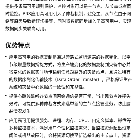
公
提供多条高可用规则保护，监控对象可以是主节点、从节点或者同
告
时监控。BRS应用高可用引入了仲裁机制，避免主、从节点由于网
络等原因导致错误切换等，同时将数据同步加入了高可用中，实现
产
数据同步关联高可用。
品
介
绍
优势特点
应用高可用的数据复制是通过旁路式监听源端的数据变化，以字
快
节级增量数据捕捉方式，将生产端变化的数据复制到灾备中心并
速
将变化的数据实时地传输到任意距离外的灾备站点，且通过特有
入
门
的数据序列化传输技术（Data Order Transfer），严格保证生产
系统和灾备中心数据的一致性和完整性。
用
提供心跳线监听各节点间网络通信是否正常，当出现节点连接失
户
效时，可提供多种仲裁方式来选举新的主节点接管业务，防止脑
指
裂情况发生。
南
应用高可用提供服务、进程、内存、CPU、自定义脚本、磁盘等
多种监控技术，满足用户个性化监控需求；当监控资源超出设定
权
阈值或机器故障时，会将资源切换至新选举出的主节点上，资源
限