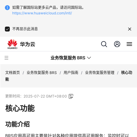
如需了解国际站更多云产品，请访问国际站。
https://www.huaweicloud.com/intl/
不再显示此消息
业务恢复服务 BRS
文档首页
/
业务恢复服务 BRS
/
用户指南
/
业务恢复服务管理
/
核心功
能
最
更新时间：
2025-07-22 GMT+08:00
新
动
核心功能
态
功能介绍
服
务
BRS应用高可用主要是针对各种应用提供高可用服务；监控时可以