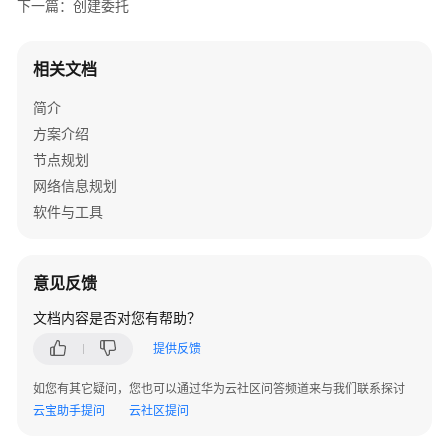
下一篇：创建委托
流
程
相关文档
资
简介
源
准
方案介绍
备
节点规划
网络信息规划
获
软件与工具
取
软
件
意见反馈
包
文档内容是否对您有帮助？
上
提供反馈
传
软
如您有其它疑问，您也可以通过华为云社区问答频道来与我们联系探讨
件
云宝助手提问
云社区提问
包