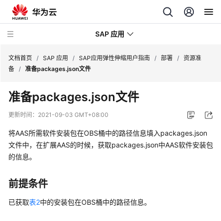
SAP 应用
文档首页
/
SAP 应用
/
SAP应用弹性伸缩用户指南
/
部署
/
资源准
备
/
准备packages.json文件
SAP
准备packages.json文件
Business
One
更新时间：
2021-09-03 GMT+08:00
用
户
将AAS所需软件安装包在OBS桶中的路径信息填入packages.json
指
文件中，在扩展AAS的时候，获取packages.json中AAS软件安装包
南
的信息。
SAP
前提条件
应
用
已获取
表2
中的安装包在
OBS桶
中的路径信息。
弹
性