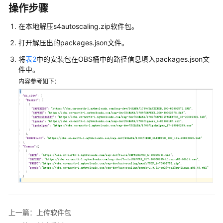
操作步骤
伸
缩
在本地解压s4autoscaling.zip软件包。
用
打开解压出的packages.json文件。
户
指
将
表2
中的安装包在OBS桶中的路径信息填入packages.json文
南
件中。
内容参考如下：
简
介
部
署
方
案
介
绍
部
上一篇：上传软件包
署