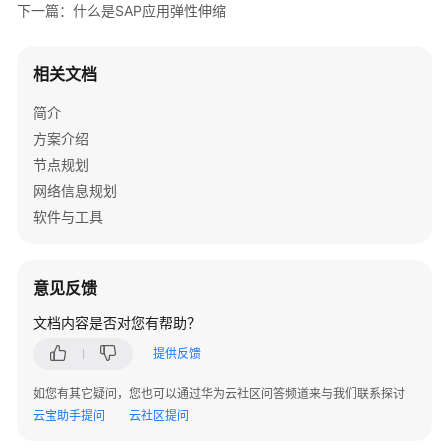
下一篇：什么是SAP应用弹性伸缩
概
念
相关文档
什
简介
么
方案介绍
是
SAP
节点规划
应
网络信息规划
用
软件与工具
弹
性
伸
意见反馈
缩
文档内容是否对您有帮助？
伸
提供反馈
缩
组
如您有其它疑问，您也可以通过华为云社区问答频道来与我们联系探讨
云宝助手提问
云社区提问
伸