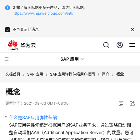
如需了解国际站更多云产品，请访问国际站。
https://www.huaweicloud.com/intl/
不再显示此消息
SAP 应用
文档首页
/
SAP 应用
/
SAP应用弹性伸缩用户指南
/
简介
/
概念
概念
SAP
Business
更新时间：
2021-09-03 GMT+08:00
One
用
什么是SAP应用弹性伸缩
户
SAP应用
弹性伸缩
是根据用户的SAP业务需求，通过策略自动调
指
整自动增加AAS（Additional Application Server）的数量。您可
南
以根据业务需求自行定义伸缩配置和伸缩策略，降低人为反复调