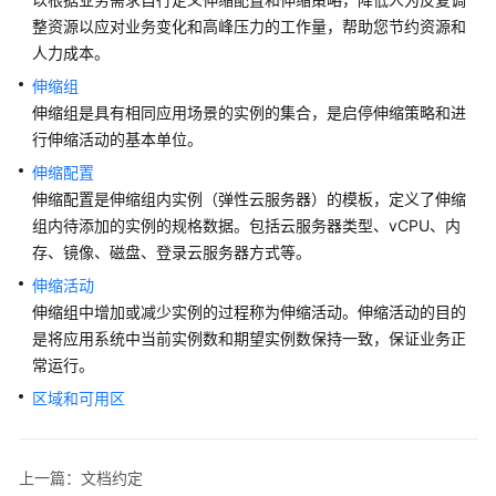
整资源以应对业务变化和高峰压力的工作量，帮助您节约资源和
SAP
人力成本。
应
用
伸缩组
弹
伸缩组是具有相同应用场景的实例的集合，是启停伸缩策略和进
性
行伸缩活动的基本单位。
伸
伸缩配置
缩
伸缩配置是伸缩组内实例（弹性云服务器）的模板，定义了伸缩
用
组内待添加的实例的规格数据。包括云服务器类型、vCPU、内
户
存、镜像、磁盘、登录云服务器方式等。
指
南
伸缩活动
伸缩组中增加或减少实例的过程称为伸缩活动。伸缩活动的目的
简
是将应用系统中当前实例数和期望实例数保持一致，保证业务正
介
常运行。
区域和可用区
文
档
约
上一篇：文档约定
定