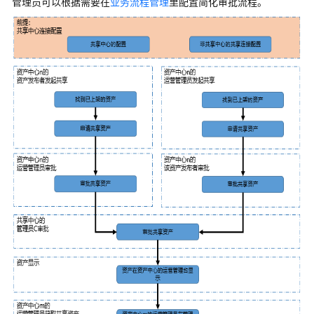
管理员可以根据需要在
业务流程管理
里配置简化审批流程。
总
体
说
明
审
批
待
办
任
务
用
户
管
理
资
产
管