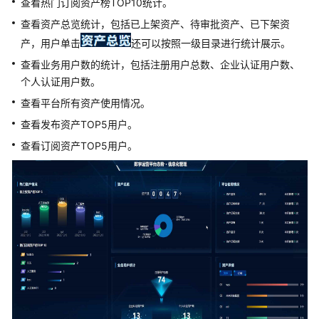
查看热门订阅资产榜TOP10统计。
介
绍
查看资产总览统计，包括已上架资产、待审批资产、已下架资
产，用户单击
还可以按照一级目录进行统计展示。
快
查看业务用户数的统计，包括注册用户总数、企业认证用户数、
速
个人认证用户数。
入
门
查看平台所有资产使用情况。
查看发布资产TOP5用户。
用
查看订阅资产TOP5用户。
户
指
南
资
产
提
供
方
操
作