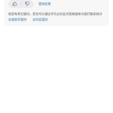
总
提供反馈
体
说
如您有其它疑问，您也可以通过华为云社区问答频道来与我们联系探讨
明
云宝助手提问
云社区提问
审
批
待
办
任
务
用
户
管
理
©2026 Huaweicloud.com 版权所有
黔ICP备20004760号-14
苏B2-20130048号
资
A2.B1.B2-20070312
增值电信业务经营许可证：B1.B2-20200593 | 代理域名注册服务机构：新网、西数
产
电子营业执照
贵公网安备 52990002000093号
管