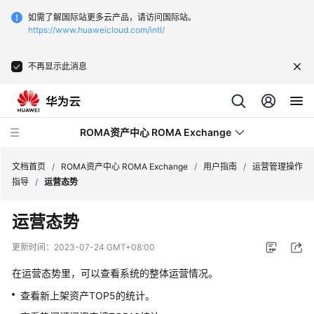
如需了解国际站更多云产品，请访问国际站。
https://www.huaweicloud.com/intl/
不再显示此消息
ROMA资产中心 ROMA Exchange
文档首页
/
ROMA资产中心 ROMA Exchange
/
用户指南
/
运营管理操作
指导
/
运营态势
最
运营态势
新
动
更新时间：
2023-07-24 GMT+08:00
态
在运营态势里，可以查看系统的整体运营情况。
产
查看新上架资产TOP5的统计。
品