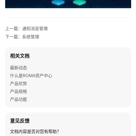
指
导
资
上一篇：通知消息管理
产
订
下一篇：系统管理
阅
者
相关文档
指
导
最新动态
什么是ROMA资产中心
运
产品优势
营
管
产品规格
理
产品功能
操
作
指
意见反馈
导
文档内容是否对您有帮助？