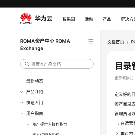
智果园
活动
产品
解决方
ROMA资产中心 ROMA
文档首页
/
R
Exchange
目录
更新时间
最新动态
产品介绍
定义好的
快速入门
资产目录支
用户指南
管理员可
在运营
资产提供方操作指导
用户可