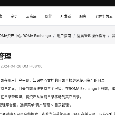
案
定价
云商店
伙伴
开发者
服务
了解华为云
OMA资产中心 ROMA Exchange
/
用户指南
/
运营管理操作指导
/
管理
：
2024-04-26 GMT+08:00
目录在用户门户呈现，知识中心文档的目录直接继承使用资产的目录。
持自定义，目录当前系统支持三个层级。在ROMA Exchange上线前
以在目录管理里，将资产从当前目录移动到其它目录。
管理平台里，选择菜单“资产管理 > 目录管理”。
以通过输入目录名称搜索，查看当前系统是否已经存在某目录，以及它们