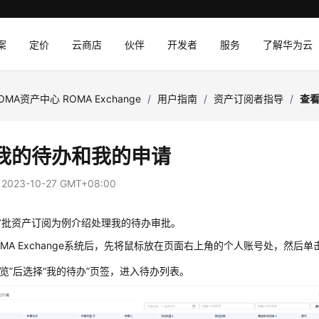
案
定价
云商店
伙伴
开发者
服务
了解华为云
OMA资产中心 ROMA Exchange
/
用户指南
/
资产订阅者指导
/
查
我的待办和我的申请
：
2023-10-27 GMT+08:00
审批资产订阅为例介绍处理我的待办审批。
OMA Exchange系统后，先将鼠标放在页面右上角的个人账号处，然后单
总览”后选择“我的待办”页签，进入待办列表。