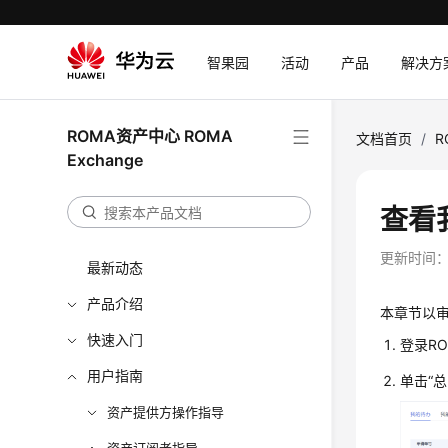
智果园
活动
产品
解决方
ROMA资产中心 ROMA
文档首页
/
R
Exchange
查看
更新时间
最新动态
产品介绍
本章节以
快速入门
登录R
用户指南
单击“
资产提供方操作指导