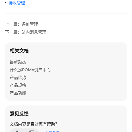
介
接收管理
绍
快
上一篇：评价管理
速
下一篇：站内消息管理
入
门
相关文档
用
最新动态
户
指
什么是ROMA资产中心
南
产品优势
产品规格
资
产品功能
产
提
供
意见反馈
方
操
文档内容是否对您有帮助？
作