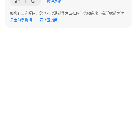
提供反馈
指
导
如您有其它疑问，您也可以通过华为云社区问答频道来与我们联系探讨
云宝助手提问
云社区提问
总
体
说
明
注
册
登
录
账
号
管
©2026 Huaweicloud.com 版权所有
黔ICP备20004760号-14
苏B2-20130048号
理
A2.B1.B2-20070312
增值电信业务经营许可证：B1.B2-20200593 | 代理域名注册服务机构：新网、西数
资
电子营业执照
贵公网安备 52990002000093号
产