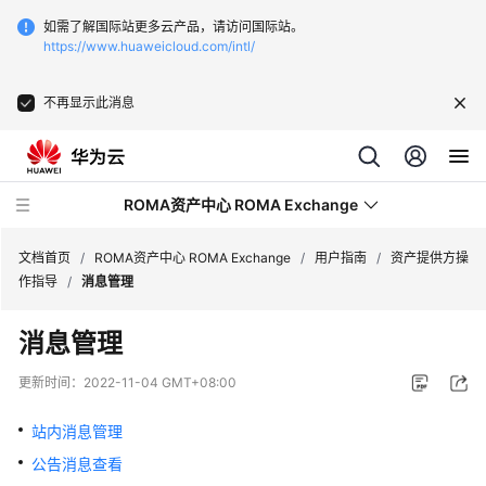
如需了解国际站更多云产品，请访问国际站。
https://www.huaweicloud.com/intl/
不再显示此消息
ROMA资产中心 ROMA Exchange
文档首页
/
ROMA资产中心 ROMA Exchange
/
用户指南
/
资产提供方操
作指导
/
消息管理
最
消息管理
新
动
更新时间：
2022-11-04 GMT+08:00
态
站内消息管理
产
公告消息查看
品