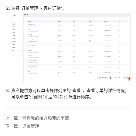
介
选择“订单管理 > 客户订单”。
绍
快
速
入
门
用
户
指
南
资产提供方可以单击操作列里的“查看”，查看订单的详细情况。
资
可以单击“订阅时间”后的
对订单进行排序。
产
提
供
上一篇：查看我的待办和我的申请
方
操
下一篇：评价管理
作