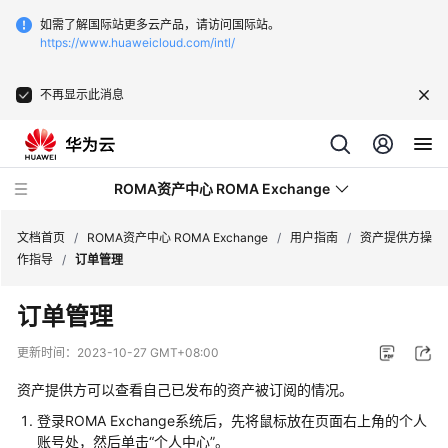
如需了解国际站更多云产品，请访问国际站。
https://www.huaweicloud.com/intl/
不再显示此消息
ROMA资产中心 ROMA Exchange
文档首页
/
ROMA资产中心 ROMA Exchange
/
用户指南
/
资产提供方操
作指导
/
订单管理
最
订单管理
新
动
更新时间：
2023-10-27 GMT+08:00
态
资产提供方可以查看自己已发布的资产被订阅的情况。
产
登录ROMA Exchange系统后，先将鼠标放在页面右上角的个人
品
账号处，然后单击“个人中心”。