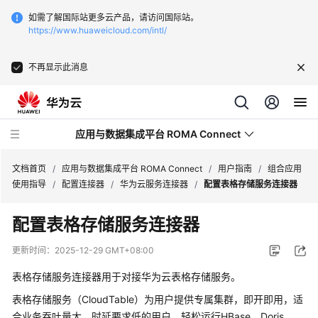
如需了解国际站更多云产品，请访问国际站。
https://www.huaweicloud.com/intl/
不再显示此消息
应用与数据集成平台 ROMA Connect
文档首页
/
应用与数据集成平台 ROMA Connect
/
用户指南
/
组合应用
使用指导
/
配置连接器
/
华为云服务连接器
/
配置表格存储服务连接器
最
配置表格存储服务连接器
新
动
更新时间：
2025-12-29 GMT+08:00
态
表格存储服务连接器用于对接华为云表格存储服务。
产
表格存储服务（CloudTable）为用户提供专属集群，即开即用，适
品
合业务吞吐量大，时延要求低的用户。轻松运行HBase、Doris、