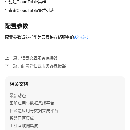
创建CloudTable集群
管
理
查询CloudTable集群列表
配
配置参数
置
集
配置参数请参考华为云表格存储服务的
API参考
。
成
应
用
上一篇：语音交互服务连接器
下一篇：配置弹性云服务器连接器
数
据
集
相关文档
成
FDI
最新动态
使
图解应用与数据集成平台
用
什么是应用与数据集成平台
指
导
智慧园区集成
工业互联网集成