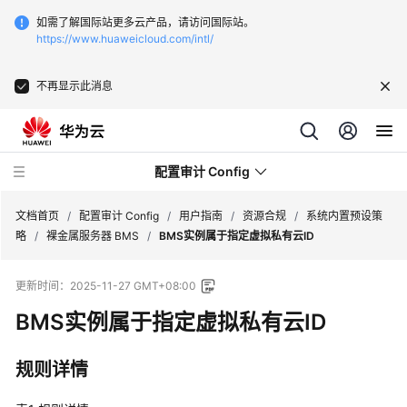
如需了解国际站更多云产品，请访问国际站。
https://www.huaweicloud.com/intl/
不再显示此消息
配置审计 Config
文档首页
/
配置审计 Config
/
用户指南
/
资源合规
/
系统内置预设策
略
/
裸金属服务器 BMS
/
BMS实例属于指定虚拟私有云ID
最
更新时间：
2025-11-27 GMT+08:00
新
动
BMS实例属于指定虚拟私有云ID
态
规则详情
产
品