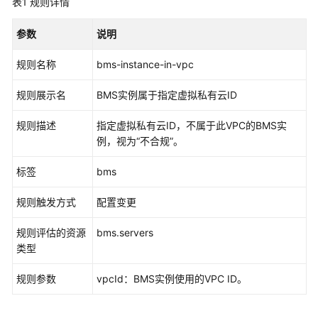
表1
规则详情
介
绍
参数
说明
快
规则名称
bms-instance-in-vpc
速
入
规则展示名
BMS实例属于指定虚拟私有云ID
门
规则描述
指定虚拟私有云ID，不属于此VPC的BMS实
用
例，视为“不合规”。
户
指
标签
bms
南
规则触发方式
配置变更
资
源
规则评估的资源
bms.servers
清
类型
单
规则参数
vpcId：BMS实例使用的VPC ID。
资
源