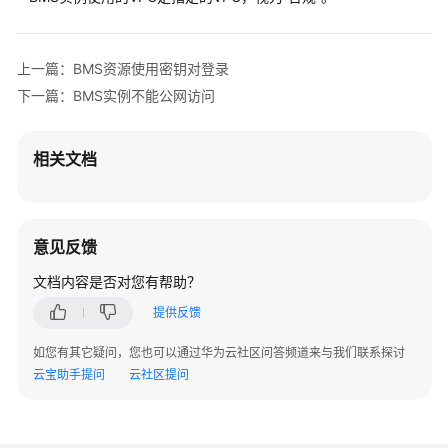
规
则
上一篇：BMS资源使用密钥对登录
组
下一篇：BMS实例不能公网访问
织
合
规
相关文档
规
则
查
意见反馈
看
不
文档内容是否对您有帮助？
合
提供反馈
规
资
如您有其它疑问，您也可以通过华为云社区问答频道来与我们联系探讨
源
云宝助手提问
云社区提问
合
规