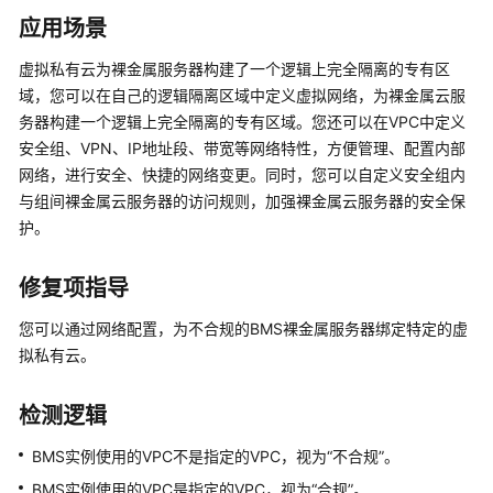
记
应用场景
录
器
虚拟私有云为裸金属服务器构建了一个逻辑上完全隔离的专有区
域，您可以在自己的逻辑隔离区域中定义虚拟网络，为裸金属云服
资
务器构建一个逻辑上完全隔离的专有区域。您还可以在VPC中定义
源
安全组、VPN、IP地址段、带宽等网络特性，方便管理、配置内部
合
网络，进行安全、快捷的网络变更。同时，您可以自定义安全组内
规
与组间裸金属云服务器的访问规则，加强裸金属云服务器的安全保
护。
资
源
合
修复项指导
规
您可以通过网络配置，为不合规的BMS裸金属服务器绑定特定的虚
概
述
拟私有云。
资
检测逻辑
源
合
BMS实例使用的VPC不是指定的VPC，视为“不合规”。
规
BMS实例使用的VPC是指定的VPC，视为“合规”。