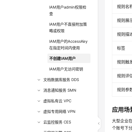
规则名
IAM用户admin权限检
查
规则展
IAM用户不直接附加策
略或权限
规则描
IAM用户的AccessKey
在指定时间内使用
标签
不创建IAM用户
规则触
IAM用户无访问密钥
规则评
文档数据库服务 DDS
规则参
消息通知服务 SMN
虚拟私有云 VPC
应用场
虚拟专用网络 VPN
大型企业
云监控服务 CES
个账号下分