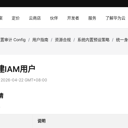
案
定价
云商店
伙伴
开发者
服务
了解华为云
置审计 Config
/
用户指南
/
资源合规
/
系统内置预设策略
/
统一身
建IAM用户
：
2026-04-22 GMT+08:00
情
情
说明