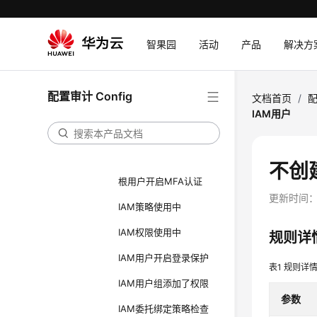
IAM用户归属指定用户
组
智果园
活动
产品
解决方
IAM用户在指定时间内
有登录行为
IAM用户开启MFA
配置审计 Config
文档首页
/
配
IAM用户
IAM用户单访问密钥
Console侧密码登录的
IAM用户开启MFA认证
不创
根用户开启MFA认证
更新时间
IAM策略使用中
IAM权限使用中
规则详
IAM用户开启登录保护
表1
规则详
IAM用户组添加了权限
参数
IAM委托绑定策略检查