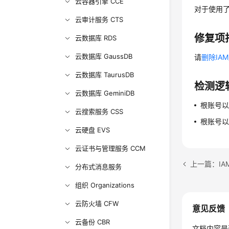
云容器引擎 CCE
对于使用
云审计服务 CTS
修复项
云数据库 RDS
云数据库 GaussDB
请
删除IA
云数据库 TaurusDB
检测逻
云数据库 GeminiDB
根账号以
云搜索服务 CSS
根账号以
云硬盘 EVS
云证书与管理服务 CCM
上一篇：IA
分布式消息服务
组织 Organizations
云防火墙 CFW
意见反馈
云备份 CBR
文档内容是