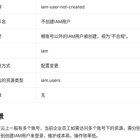
称
iam-user-not-created
示名
不创建IAM用户
述
根账号以外的IAM用户被创建，视为“不合规”。
iam
发方式
配置变更
估的资源类型
iam.users
数
无
景
在云上一般有多个账号，当前企业员工如需访问多个账号下的资源，需分
别创建IAM用户来登录，维护成本高，操作效率低。