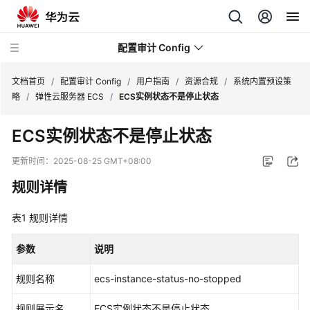
配置审计 Config
文档首页
/
配置审计 Config
/
用户指南
/
资源合规
/
系统内置预设策
略
/
弹性云服务器 ECS
/
ECS实例状态不是停止状态
最
ECS实例状态不是停止状态
新
动
更新时间：
2025-08-25 GMT+08:00
态
规则详情
产
表1
品
规则详情
介
绍
参数
说明
规则名称
ecs-instance-status-no-stopped
快
速
规则展示名
ECS实例状态不是停止状态