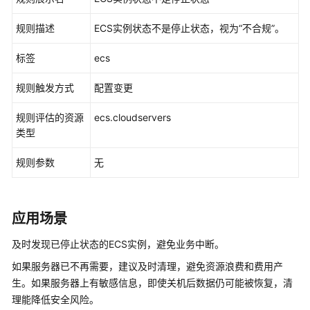
入
门
规则描述
ECS实例状态不是停止状态，视为“不合规”。
用
标签
ecs
户
指
规则触发方式
配置变更
南
规则评估的资源
ecs.cloudservers
资
类型
源
清
规则参数
无
单
资
应用场景
源
记
及时发现已停止状态的ECS实例，避免业务中断。
录
器
如果服务器已不再需要，建议及时清理，避免资源浪费和费用产
生。如果服务器上有敏感信息，即使关机后数据仍可能被恢复，清
资
理能降低安全风险。