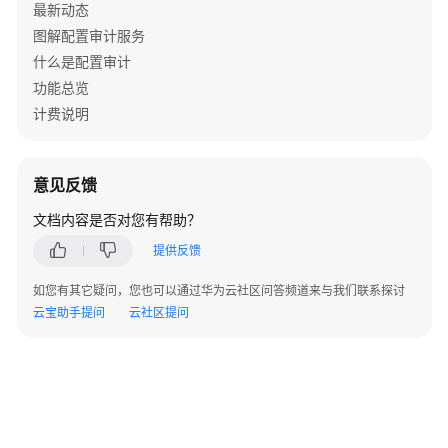
最新动态
规
图解配置审计服务
规
什么是配置审计
则
功能总览
查
计费说明
看
不
合
意见反馈
规
文档内容是否对您有帮助？
资
源
提供反馈
合
如您有其它疑问，您也可以通过华为云社区问答频道来与我们联系探讨
规
云宝助手提问
云社区提问
规
则
修
正
配
置