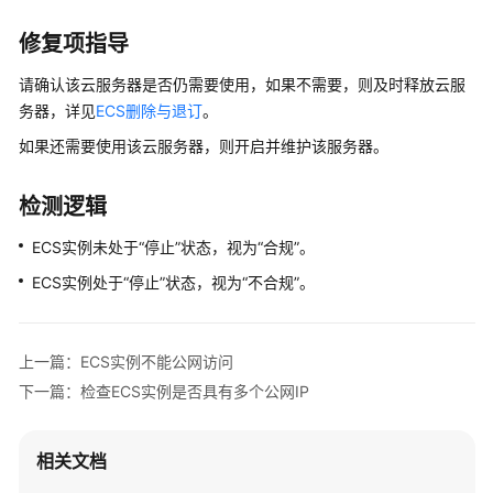
源
合
修复项指导
规
请确认该云服务器是否仍需要使用，如果不需要，则及时释放云服
资
务器，详见
ECS删除与退订
。
源
如果还需要使用该云服务器，则开启并维护该服务器。
合
规
概
检测逻辑
述
ECS实例未处于“停止”状态，视为“合规”。
资
ECS实例处于“停止”状态，视为“不合规”。
源
合
规
上一篇：ECS实例不能公网访问
规
下一篇：检查ECS实例是否具有多个公网IP
则
组
相关文档
织
合