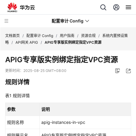
配置审计 Config
文档首页
/
配置审计 Config
/
用户指南
/
资源合规
/
系统内置预设策
略
/
API网关 APIG
/
APIG专享版实例绑定指定VPC资源
最
APIG专享版实例绑定指定VPC资源
新
动
更新时间：
2025-08-25 GMT+08:00
态
规则详情
产
表1
品
规则详情
介
绍
参数
说明
规则名称
apig-instances-in-vpc
快
速
规则展示名
APIG专享版实例绑定指定VPC资源