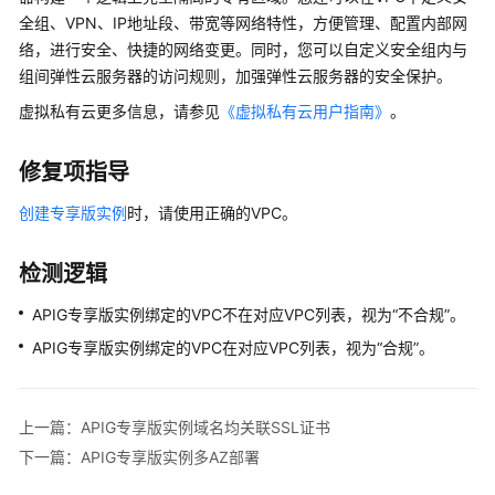
源
全组、VPN、IP地址段、带宽等网络特性，方便管理、配置内部网
合
络，进行安全、快捷的网络变更。同时，您可以自定义安全组内与
规
组间弹性云服务器的访问规则，加强弹性云服务器的安全保护。
资
虚拟私有云更多信息，请参见
《虚拟私有云用户指南》
。
源
合
修复项指导
规
概
创建专享版实例
时，请使用正确的VPC。
述
检测逻辑
资
源
APIG专享版实例绑定的VPC不在对应VPC列表，视为“不合规”。
合
规
APIG专享版实例绑定的VPC在对应VPC列表，视为“合规”。
规
则
上一篇：APIG专享版实例域名均关联SSL证书
组
下一篇：APIG专享版实例多AZ部署
织
合