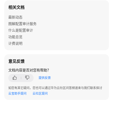
规
相关文档
规
则
最新动态
图解配置审计服务
查
什么是配置审计
看
功能总览
不
计费说明
合
规
资
意见反馈
源
文档内容是否对您有帮助？
合
提供反馈
规
规
如您有其它疑问，您也可以通过华为云社区问答频道来与我们联系探讨
则
云宝助手提问
云社区提问
修
正
配
置