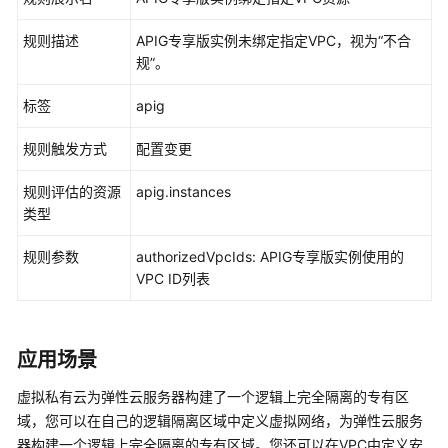
入
门
规则描述
APIG专享版实例未绑定指定VPC，视为“不合
规”。
用
户
标签
apig
指
南
规则触发方式
配置变更
资
规则评估的资源
apig.instances
源
类型
清
单
规则参数
authorizedVpcIds: APIG专享版实例使用的
VPC ID列表
资
源
记
应用场景
录
器
虚拟私有云为弹性云服务器构建了一个逻辑上完全隔离的专有区
域，您可以在自己的逻辑隔离区域中定义虚拟网络，为弹性云服务
资
器构建一个逻辑上完全隔离的专有区域。您还可以在VPC中定义安