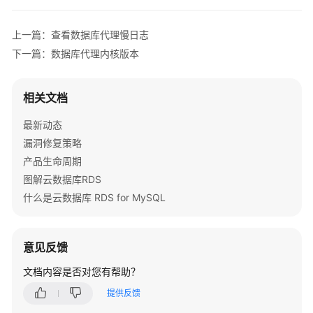
用
户
上一篇：查看数据库代理慢日志
指
南
下一篇：数据库代理内核版本
选
相关文档
型
建
最新动态
议
漏洞修复策略
产品生命周期
通
过
图解云数据库RDS
IAM
什么是云数据库 RDS for MySQL
授
予
使
意见反馈
用
RDS
文档内容是否对您有帮助？
的
提供反馈
权