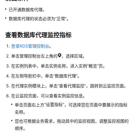
产
品
已开通数据库代理。
介
数据库代理的状态必须为“正常”。
绍
查看数据库代理监控指标
计
费
登录RDS管理控制台
。
说
单击管理控制台左上角的
，选择区域。
明
在实例列表中，单击实例名称，进入实例“概览”页。
快
在左侧导航栏中，单击
“数据库代理”
。
速
入
在代理实例模块上，单击“查看代理监控”，跳转到云监控页面。
门
在云监控页面，可以查看实例监控信息。
内
“设置指标”
单击页面右上方
，可选择您在页面中要展示的指标
核
名称。
介
您也可根据业务需求，拖动其中的监控视图，调整监控视图的
绍
顺序。