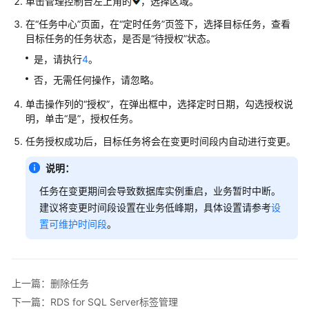
单击管理控制台左上角的
，选择区域。
产
品
在
“任务中心”
页面，在“定时任务”页签下，选择目标任务，查看
介
目标任务的任务状态，是否是“待授权”状态。
绍
是，请执行
4
。
否，无需任何操作，请忽略。
计
费
单击操作列的
“授权”
，在弹出框中，选择定时日期，勾选授权说
说
明，单击
“是”
，授权任务。
明
任务授权成功后，目标任务将会在变更时间段内自动进行变更。
快
说明：
速
入
任务在变更期间会导致数据库实例重启，业务暂时中断。
门
建议将变更时间段设置在业务低峰期，具体设置请参考
设
置可维护时间段
。
用
户
指
上一篇：删除任务
南
下一篇：RDS for SQL Server标签管理