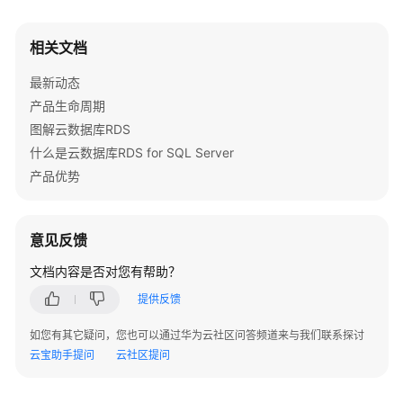
通
过
相关文档
IAM
授
最新动态
予
产品生命周期
使
用
图解云数据库RDS
RDS
什么是云数据库RDS for SQL Server
的
产品优势
权
限
意见反馈
购
买
文档内容是否对您有帮助？
RDS
提供反馈
for
SQL
如您有其它疑问，您也可以通过华为云社区问答频道来与我们联系探讨
Server
云宝助手提问
云社区提问
实
例