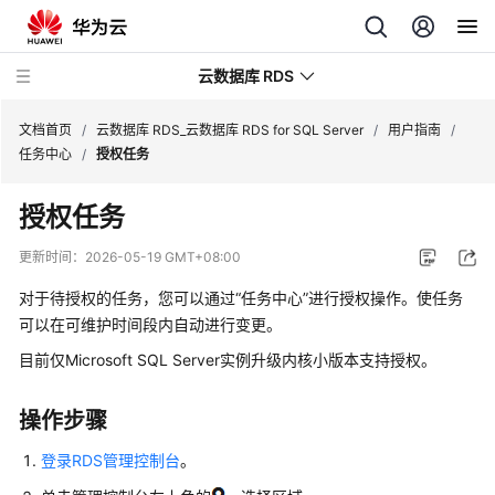
云数据库 RDS
文档首页
/
云数据库 RDS_云数据库 RDS for SQL Server
/
用户指南
/
任务中心
/
授权任务
授权任务
最
更新时间：
2026-05-19 GMT+08:00
新
对于待授权的任务，您可以通过“任务中心”进行授权操作。使任务
动
可以在可维护时间段内自动进行变更。
态
目前仅Microsoft SQL Server实例升级内核小版本支持授权。
服
务
操作步骤
公
告
登录RDS管理控制台
。