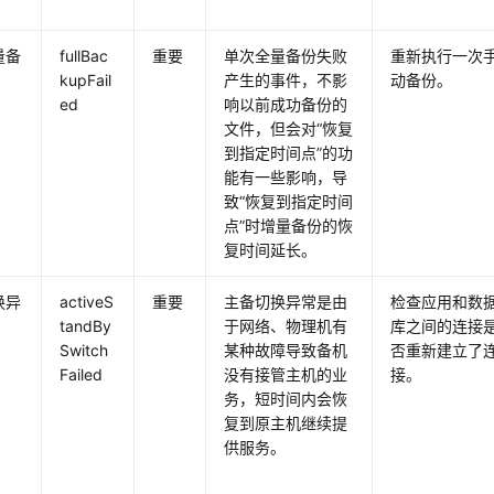
量备
fullBac
重要
单次全量备份失败
重新执行一次
kupFail
产生的事件，不影
动备份。
ed
响以前成功备份的
文件，但会对“恢复
到指定时间点”的功
能有一些影响，导
致“恢复到指定时间
点”时增量备份的恢
复时间延长。
换异
activeS
重要
主备切换异常是由
检查应用和数
tandBy
于网络、物理机有
库之间的连接
Switch
某种故障导致备机
否重新建立了
Failed
没有接管主机的业
接。
务，短时间内会恢
复到原主机继续提
供服务。