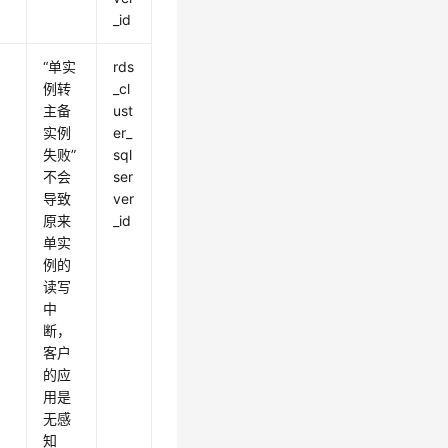
_id
“单实
rds
例转
_cl
主备
ust
实例
er_
失败”
sql
不会
ser
导致
ver
原来
_id
单实
例的
读写
中
断，
客户
的应
用是
无感
知