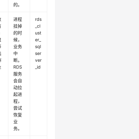
的。
数
进程
rds
有
挂掉
_cl
u
的时
ust
盘
候，
er_
等
业务
sql
选
中
ser
存
断。
ver
业
RDS
_id
服务
会自
动拉
起进
程，
尝试
恢复
业
务。