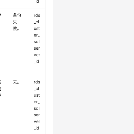
_id
手
备份
rds
失
_cl
败。
ust
er_
sql
ser
ver
_id
据
无。
rds
是
_cl
连
ust
er_
sql
ser
ver
_id