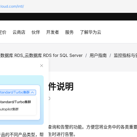
loud.com/intl/
定价
云商店
伙伴
开发者
服务
了解华为云
数据库 RDS_云数据库 RDS for SQL Server
/
用户指南
/
监控指标与
说明
监控支持的事件说明
：
2026-05-19 GMT+08:00
明
提供了事件类型数据上报、查询和告警的功能。方便您将业务中的各类重
到云监控服务，并在事件发生时进行告警。
产品的不同产品类型，帮