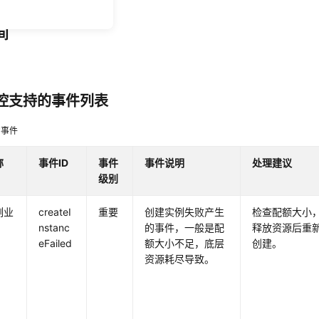
间
控支持的事件列表
常事件
称
事件ID
事件
事件说明
处理建议
级别
例业
createI
重要
创建实例失败产生
检查配额大小
nstanc
的事件，一般是配
释放资源后重
eFailed
额大小不足，底层
创建。
资源耗尽导致。