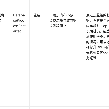
进程
Databa
重要
一般是内存不足、
通过云监控的
动
seProc
负载过高导致数据
据，查看是否
essRest
库进程停止
内存飙升、cp
arted
长期过高、磁
满使用率不足
的情况，可以
择提升CPU内
规格或者优化
务逻辑