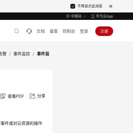
不再显示此消息
中国站
华为云App
文档
备案
控制台
登录
注册
告警
/
事件监控
/
事件监
分享
查看PDF
要事件或对云资源的操作