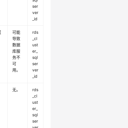
ser
ver
_id
置
可能
rds
，
导致
_cl
。
数据
ust
库服
er_
务不
sql
可
ser
用。
ver
_id
无。
rds
_cl
ust
er_
sql
ser
ver