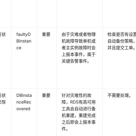
行状
faultyD
重要
由于灾难或者物理
检查是否有设
BInstan
机故障导致单机或
自动备份策略
ce
者主实例故障时会
并且提交工单
上报本事件，属于
关键告警事件。
行状
DBInsta
重要
针对灾难性的故
不需要处理。
已恢
nceRec
障，RDS有高可用
overed
工具会自动进行备
机重建，重建完成
之后即会上报本事
件。