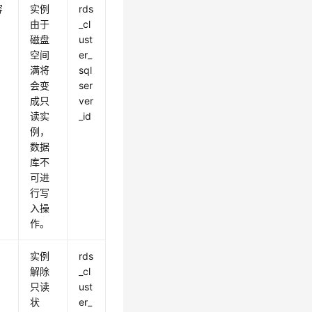
容
实例
rds
由于
_cl
磁盘
ust
空间
er_
满将
sql
会变
ser
成只
ver
读实
_id
例，
数据
库不
可进
行写
入操
作。
实例
rds
解除
_cl
只读
ust
状
er_