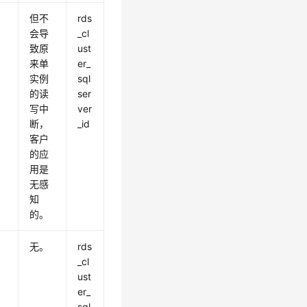
但不
rds
会导
_cl
致原
ust
来单
er_
实例
sql
的读
ser
写中
ver
断，
_id
客户
的应
用是
无感
知
的。
无。
rds
_cl
ust
er_
sql