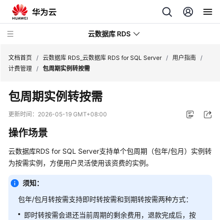
云数据库 RDS
文档首页
/
云数据库 RDS_云数据库 RDS for SQL Server
/
用户指南
/
计费管理
/
包周期实例转按需
包周期实例转按需
最
更新时间：
2026-05-19 GMT+08:00
新
操作场景
动
态
云数据库RDS for SQL Server支持单个包周期（包年/包月）实例转
为按需实例，方便用户灵活使用该资费的实例。
服
务
须知：
公
包年/包月转按需支持即时转按需和到期转按需两种方式：
告
即时转按需会退还当前周期的剩余费用，退款完成后，按