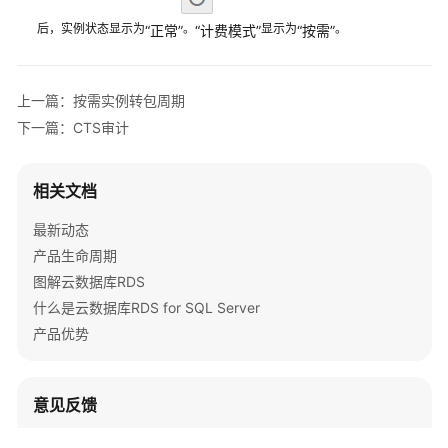
通
后，实例状态显示为
。
显示为
。
“正常”
“计费模式”
“按需”
过
IAM
授
予
上一篇：按需实例转包周期
使
下一篇：CTS审计
用
RDS
的
相关文档
权
最新动态
限
产品生命周期
购
图解云数据库RDS
买
什么是云数据库RDS for SQL Server
RDS
产品优势
for
SQL
Server
意见反馈
实
例
文档内容是否对您有帮助？