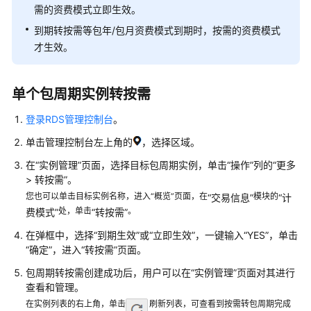
产
需的资费模式立即生效。
品
到期转按需等包年/包月资费模式到期时，按需的资费模式
介
才生效。
绍
计
单个包周期实例转按需
费
说
登录RDS管理控制台
。
明
单击管理控制台左上角的
，选择区域。
快
在“实例管理”页面，选择目标包周期实例，单击
“操作”
列的
“
更多
速
>
转按需
”
。
入
您也可以单击目标实例名称，进入“概览”页面，在
模块的
“交易信息”
“计
门
处，单击
。
费模式”
“转按需”
在弹框中，选择“到期生效”或“立即生效”，一键输入“YES”，单击
用
“确定”，进入“转按需”页面。
户
指
包周期转按需创建成功后，用户可以在
“实例管理”
页面对其进行
南
查看和管理。
在实例列表的右上角，单击
刷新列表，可查看到按需转包周期完成