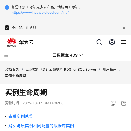
如需了解国际站更多云产品，请访问国际站。
https://www.huaweicloud.com/intl/
不再显示此消息
云数据库 RDS
文档首页
/
云数据库 RDS_云数据库 RDS for SQL Server
/
用户指南
/
实例生命周期
实例生命周期
最
更新时间：
2025-10-14 GMT+08:00
新
动
查看实例总览
态
购买与原实例相同配置的数据库实例