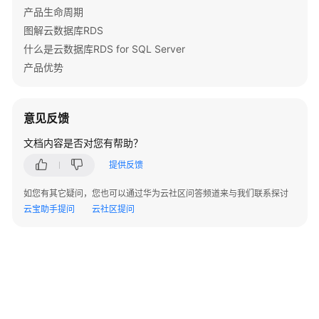
产品生命周期
用
户
图解云数据库RDS
指
什么是云数据库RDS for SQL Server
南
产品优势
通
过
意见反馈
IAM
授
文档内容是否对您有帮助？
予
提供反馈
使
用
如您有其它疑问，您也可以通过华为云社区问答频道来与我们联系探讨
RDS
云宝助手提问
云社区提问
的
权
限
购
买
RDS