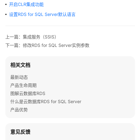
开启CLR集成功能
服
务
设置RDS for SQL Server默认语言
公
告
上一篇：集成服务（SSIS）
产
下一篇：修改RDS for SQL Server实例参数
品
介
绍
相关文档
计
最新动态
费
产品生命周期
说
图解云数据库RDS
明
什么是云数据库RDS for SQL Server
产品优势
快
速
入
门
意见反馈