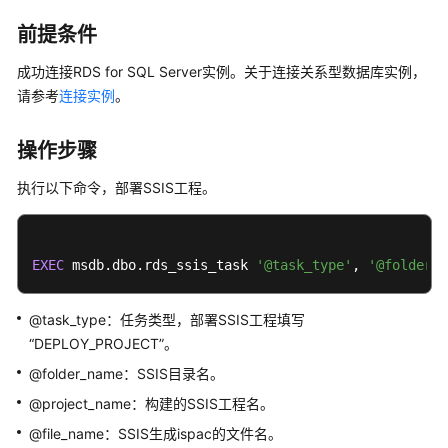
服
前提条件
务
公
成功连接RDS for SQL Server实例。关于连接关系型数据库实例，
告
请参考
连接实例
。
产
操作步骤
品
介
执行以下命令，部署SSIS工程。
绍
计
费
EXEC
 msdb.dbo.rds_ssis_task 
'@task_type'
, 
'@folder_n
说
明
@task_type：任务类型，部署SSIS工程填写
“DEPLOY_PROJECT”。
快
@folder_name：SSIS目录名。
速
入
@project_name：构建的SSIS工程名。
门
@file_name：SSIS生成ispac的文件名。