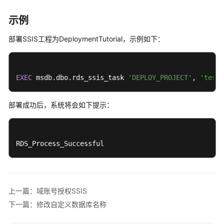
用
示例
户
指
部署SSIS工程为DeploymentTutorial，示例如下：
南
通
过
EXEC
 msdb.dbo.rds_ssis_task 
'DEPLOY_PROJECT'
, 
'test_
IAM
授
部署成功后，系统将会如下提示：
予
使
用
RDS
RDS_Process_Successful
的
权
限
上一篇：域账号授权SSIS
购
下一篇：修改自定义数据库名称
买
RDS